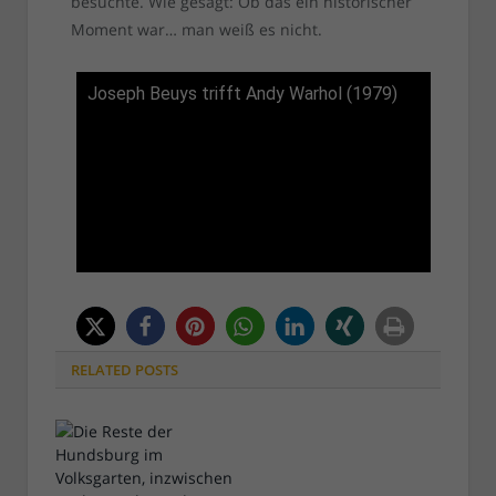
besuchte. Wie gesagt: Ob das ein historischer
Moment war… man weiß es nicht.
Joseph Beuys trifft Andy Warhol (1979)
RELATED
POSTS