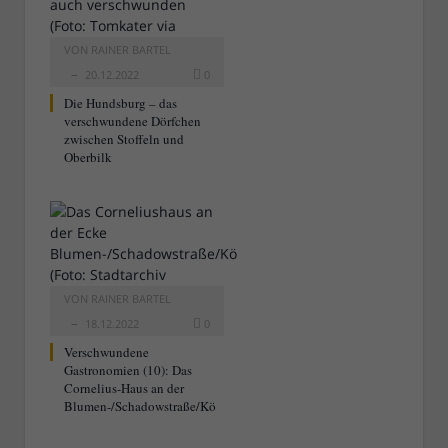
VON
RAINER BARTEL
20.12.2022
0
Die Hundsburg – das
verschwundene Dörfchen
zwischen Stoffeln und
Oberbilk
VON
RAINER BARTEL
18.12.2022
0
Verschwundene
Gastronomien (10): Das
Cornelius-Haus an der
Blumen-/Schadowstraße/Kö