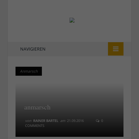
NAVIGIEREN
Anmarsch
Anmarsch
anmarsch
von
RAINER BARTEL
am
21.09.2016
0
COMMENTS