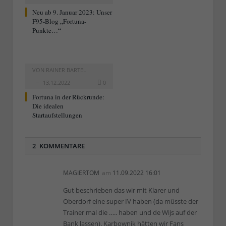
Neu ab 9. Januar 2023: Unser
F95-Blog „Fortuna-
Punkte…“
VON
RAINER BARTEL
13.12.2022
0
Fortuna in der Rückrunde:
Die idealen
Startaufstellungen
2 KOMMENTARE
MAGIERTOM
am
11.09.2022 16:01
Gut beschrieben das wir mit Klarer und
Oberdorf eine super IV haben (da müsste der
Trainer mal die ….. haben und de Wijs auf der
Bank lassen). Karbownik hätten wir Fans