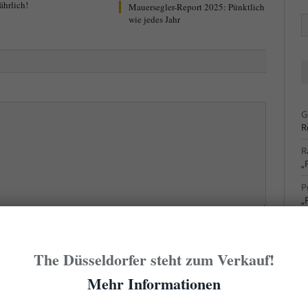
ährlich!
Mauersegler-Report 2025: Pünktlich
wie jedes Jahr
Ä
Ar
G
R
R
„
P
„
R
S
cht sofort hier erscheint. Der erste Kommentar eines
The Düsseldorfer steht zum Verkauf!
Admin freigegeben werden. Das kann manchmal ein
R
S
Mehr Informationen