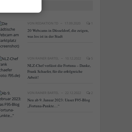
BELIEBTE ARTIKEL
VON
REDAKTION TD
17.09.2020
1
20 Webcams in Düsseldorf, die zeigen,
was los ist in der Stadt
VON
RAINER BARTEL
10.12.2022
5
NLZ-Chef verlässt die Fortuna – Danke,
Frank Schaefer, für die erfolgreiche
Arbeit!
VON
RAINER BARTEL
22.12.2022
2
Neu ab 9. Januar 2023: Unser F95-Blog
„Fortuna-Punkte…“