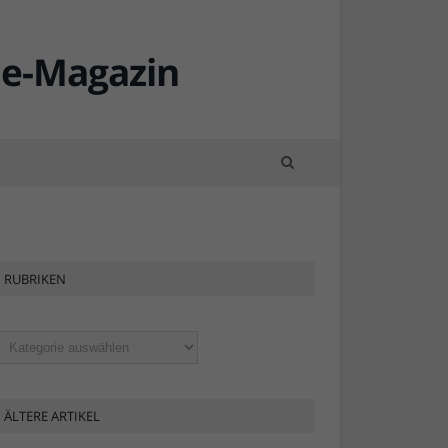
Fähnchenschwenker
Fähnchenschwenker
RUBRIKEN
ubriken
ÄLTERE ARTIKEL