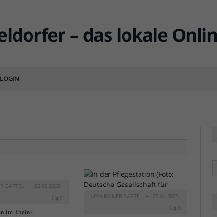
LOGIN
MENTS
R
ER BARTEL
22.05.2025
VON
RAINER BARTEL
27.04.2025
0
0
n im Rhein?