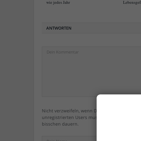
wie jedes Jahr
Lebensgef
ANTWORTEN
Nicht verzweifeln, wenn Dein/Ihr Kommentar ni
unregistrierten Users muss immer erst vom 
bisschen dauern.