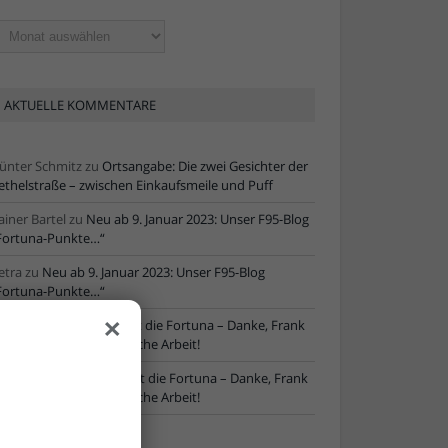
ltere
tikel
AKTUELLE KOMMENTARE
ünter Schmitz
zu
Ortsangabe: Die zwei Gesichter der
ethelstraße – zwischen Einkaufsmeile und Puff
ainer Bartel
zu
Neu ab 9. Januar 2023: Unser F95-Blog
Fortuna-Punkte…“
etra
zu
Neu ab 9. Januar 2023: Unser F95-Blog
Fortuna-Punkte…“
×
ore
zu
NLZ-Chef verlässt die Fortuna – Danke, Frank
chaefer, für die erfolgreiche Arbeit!
oRe
zu
NLZ-Chef verlässt die Fortuna – Danke, Frank
chaefer, für die erfolgreiche Arbeit!