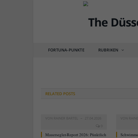
faehnchen
FORTUNA-PUNKTE
RUBRIKEN
von
RAINER BARTEL
am
13.08.2016
0 COM
RELATED
POSTS
VON
RAINER BARTEL
27.04.2026
VON
RAIN
0
Mauersegler-Report 2026: Pünktlich
Schwimme