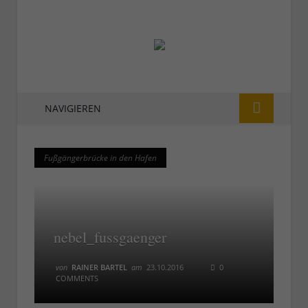
NAVIGIEREN
Fußgängerbrücke in den Hafen
Fußgängerbrücke in den Hafen
nebel_fussgaenger
von
RAINER BARTEL
am
23.10.2016
0
COMMENTS