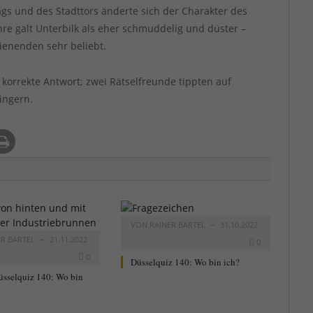
s und des Stadttors änderte sich der Charakter des
ahre galt Unterbilk als eher schmuddelig und düster –
ienenden sehr beliebt.
orrekte Antwort; zwei Rätselfreunde tippten auf
lingern.
VON
RAINER BARTEL
31.10.2022
ER BARTEL
21.11.2022
0
0
Düsselquiz 140: Wo bin ich?
üsselquiz 140: Wo bin