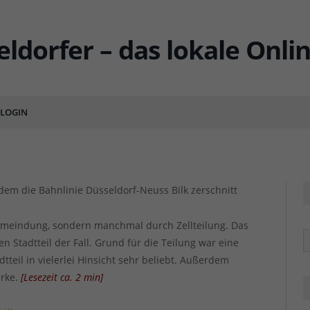
34: Ein neuer Stadtteil…
LOGIN
ENTS
Die Lorettostraße - S
Die Lorettostraße - S
dem die Bahnlinie Düsseldorf-Neuss Bilk zerschnitt
emeindung, sondern manchmal durch Zellteilung. Das
R
 Stadtteil der Fall. Grund für die Teilung war eine
dtteil in vielerlei Hinsicht sehr beliebt. Außerdem
erke.
[
Lesezeit ca.
2
min
]