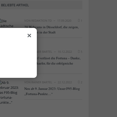
BELIEBTE ARTIKEL
VON
REDAKTION TD
17.09.2020
1
20 Webcams in Düsseldorf, die zeigen,
×
was los ist in der Stadt
VON
RAINER BARTEL
10.12.2022
5
NLZ-Chef verlässt die Fortuna – Danke,
Frank Schaefer, für die erfolgreiche
Arbeit!
VON
RAINER BARTEL
22.12.2022
2
Neu ab 9. Januar 2023: Unser F95-Blog
„Fortuna-Punkte…“