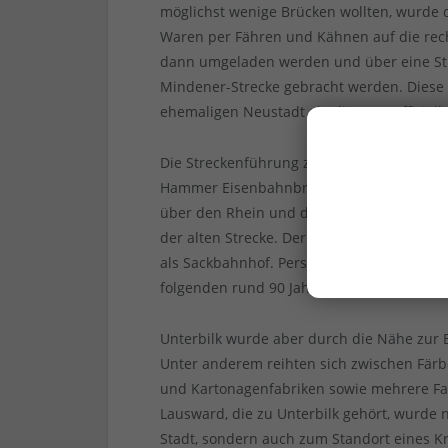
möglichst wenige Brücken wollten, wurde d
Waren per Fähren und Kähnen auf die rech
dann umgeladen werden und über eine Stic
Mindener-Strecke gebracht werden. Diese St
ehemaligen Neustadt ab, die 1890 offiziell 
Die Streckenführung zwischen Düsseldorf 
Hammer Eisenbahnbrücke im Jahr 1870; noc
über den Rhein und durch den Neusser Ha
der alten Strecke. Der Bahnhof Oberkassel
als Sackbahnhof. Personenverkehr von un
folgenden rund 90 Jahre immer wieder üb
Unterbilk wurde aber durch die Nähe zur 
Unter anderem reihten sich zwischen Fär
und Kartonagenfabriken sowie mehrere Fa
Lausward, die zu Unterbilk gehört, wurde 
Stadt, sondern auch zum Standort eines K