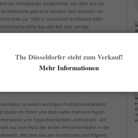
ort ein Verladeplatz eingerichtet, von dem aus die
te Rheinseite gebracht wurden. Dort konnten sie
hstrecke zur 1845 in Düsseldorf eröffneten Köln-
ichstrecke teilte das alte Bilk nun von der
zum Stadtteil Unterbilk erklärt wurde.
und Neuss änderte sich mit der Eröffnung der
The Düsseldorfer steht zum Verkauf!
h heute ist die S-Bahnstrecke vom Bahnhof Bilk
Mehr Informationen
fen bis zum Neusser Hauptbahnhof identisch mit
 blieb jedoch als Güterbahnhof bestehen, allerdings
d zum Oberkasseler Bahnhof gab es über die
er gewisse Zeiträume.
Eisenbahn zu einem wichtigen Produktionsstandort.
berstraße im Osten und dem Hafen mehrere Papier-
rbenwerke und Teppichwirkereien aneinander. Die
nicht nur zum Platz der ersten Pferderennbahn in der
raftwerks. Mit dem Bau der Kniebrücke und folgend