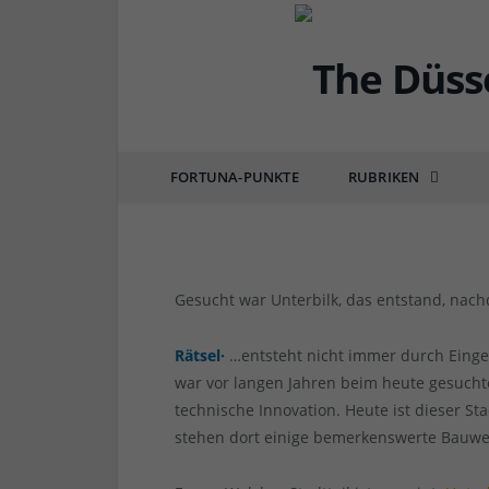
DÜSSELQUIZ
[Gelöst] Düsselquiz 1
FORTUNA-PUNKTE
RUBRIKEN
von
RAINER BARTEL
am
09.05.2022
0 COMM
Gesucht war Unterbilk, das entstand, nach
Rätsel·
…entsteht nicht immer durch Eing
war vor langen Jahren beim heute gesuchten
technische Innovation. Heute ist dieser Sta
stehen dort einige bemerkenswerte Bauw