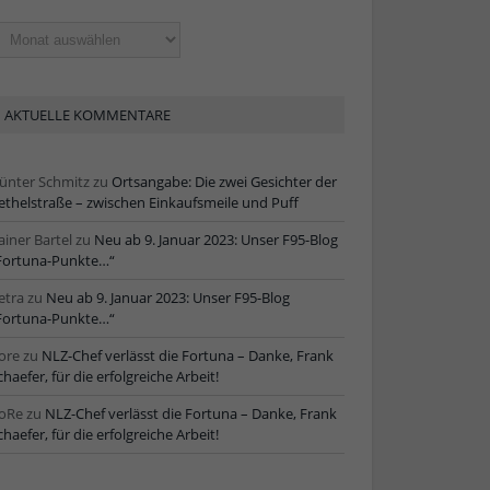
ltere
tikel
AKTUELLE KOMMENTARE
ünter Schmitz
zu
Ortsangabe: Die zwei Gesichter der
ethelstraße – zwischen Einkaufsmeile und Puff
ainer Bartel
zu
Neu ab 9. Januar 2023: Unser F95-Blog
Fortuna-Punkte…“
etra
zu
Neu ab 9. Januar 2023: Unser F95-Blog
Fortuna-Punkte…“
ore
zu
NLZ-Chef verlässt die Fortuna – Danke, Frank
chaefer, für die erfolgreiche Arbeit!
oRe
zu
NLZ-Chef verlässt die Fortuna – Danke, Frank
chaefer, für die erfolgreiche Arbeit!