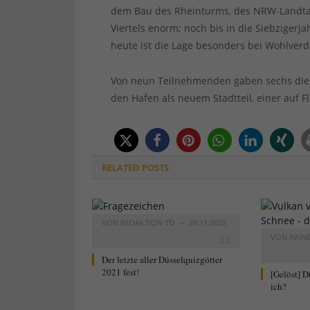
dem Bau des Rheinturms, des NRW-Landtag
Viertels enorm; noch bis in die Siebzigerj
heute ist die Lage besonders bei Wohlverd
Von neun Teilnehmenden gaben sechs die k
den Hafen als neuem Stadtteil, einer auf F
RELATED
POSTS
VON
REDAKTION TD
28.11.2022
VON
RAIN
2
Der letzte aller Düsselquizgötter
2021 fest!
[Gelöst] D
ich?