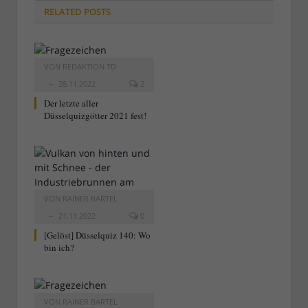
RELATED
POSTS
VON
REDAKTION TD
28.11.2022
2
Der letzte aller
Düsselquizgötter 2021 fest!
VON
RAINER BARTEL
21.11.2022
0
[Gelöst] Düsselquiz 140: Wo
bin ich?
VON
RAINER BARTEL