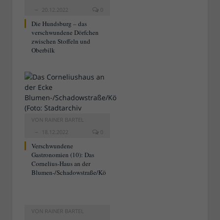
20.12.2022
0
Die Hundsburg – das
verschwundene Dörfchen
zwischen Stoffeln und
Oberbilk
VON
RAINER BARTEL
18.12.2022
0
Verschwundene
Gastronomien (10): Das
Cornelius-Haus an der
Blumen-/Schadowstraße/Kö
VON
RAINER BARTEL