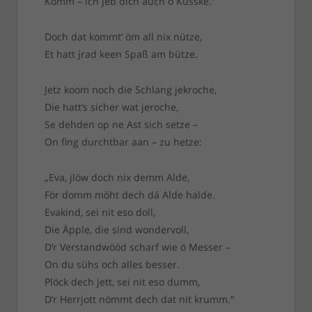
Komm – ich jeb dich auch ö Küsske.“
Doch dat kommt‘ öm all nix nütze,
Et hatt jrad keen Spaß am bütze.
Jetz koom noch die Schlang jekroche,
Die hatt’s sicher wat jeroche,
Se dehden op ne Ast sich setze –
On fing durchtbar aan – zu hetze:
„Eva, jlöw doch nix demm Alde,
För domm möht dech dä Alde halde.
Evakind, sei nit eso doll,
Die Äpple, die sind wondervoll,
D‘r Verstandwööd scharf wie ö Messer –
On du sühs och alles besser.
Plöck dech jett, sei nit eso dumm,
D’r Herrjott nömmt dech dat nit krumm.“