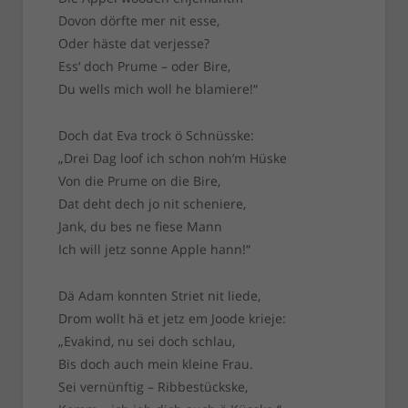
Dovon dörfte mer nit esse,
Oder häste dat verjesse?
Ess‘ doch Prume – oder Bire,
Du wells mich woll he blamiere!“
Doch dat Eva trock ö Schnüsske:
„Drei Dag loof ich schon noh’m Hüske
Von die Prume on die Bire,
Dat deht dech jo nit scheniere,
Jank, du bes ne fiese Mann
Ich will jetz sonne Apple hann!“
Dä Adam konnten Striet nit liede,
Drom wollt hä et jetz em Joode krieje:
„Evakind, nu sei doch schlau,
Bis doch auch mein kleine Frau.
Sei vernünftig – Ribbestückske,