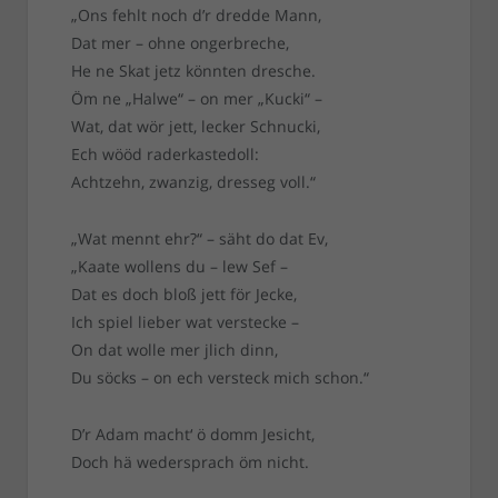
„Ons fehlt noch d’r dredde Mann,
Dat mer – ohne ongerbreche,
He ne Skat jetz könnten dresche.
Öm ne „Halwe“ – on mer „Kucki“ –
Wat, dat wör jett, lecker Schnucki,
Ech wööd raderkastedoll:
Achtzehn, zwanzig, dresseg voll.“
„Wat mennt ehr?“ – säht do dat Ev,
„Kaate wollens du – lew Sef –
Dat es doch bloß jett för Jecke,
Ich spiel lieber wat verstecke –
On dat wolle mer jlich dinn,
Du söcks – on ech versteck mich schon.“
D’r Adam macht‘ ö domm Jesicht,
Doch hä wedersprach öm nicht.