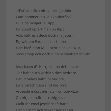
„Hätt‘ ech dich nit op dech jehöht,
Watt hammer jetz, du Zauberflöt? –
Du alde neujierije Hipp,
För sojett opfert man ön Ripp.
Ach, hätt‘ ech dech doch nie jesenn,
Ecj wör em Paradies noch drenn.
Halt‘ bloß dinn Mull, schrie hä voll Wut,
Sons stopp ech dech dinn Schlabberschnut!“
Jetzt koom d’r Herrjott – on dehn sare,
„Ihr habt euch wirklich dies bedrare.
Dat Paradies habt ihr verlore,
Ewig verschlosse sind die Tore.
Arbeede mösst ehr jetz – on schwitze –
On nirjens sollt ihr ruhig sitze.
Wollt ihr emol Jesellschaft hann,
Dann schaft üch selwer Kenger an,