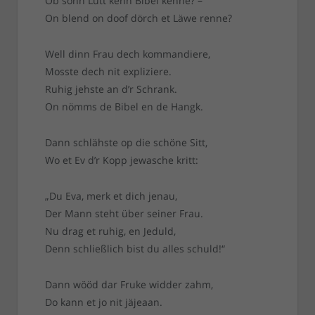
Ob sonn Lütt kenn Bibel kenne? –
On blend on doof dörch et Läwe renne?
Well dinn Frau dech kommandiere,
Mosste dech nit expliziere.
Ruhig jehste an d’r Schrank.
On nömms de Bibel en de Hangk.
Dann schlähste op die schöne Sitt,
Wo et Ev d’r Kopp jewasche kritt:
„Du Eva, merk et dich jenau,
Der Mann steht über seiner Frau.
Nu drag et ruhig, en Jeduld,
Denn schließlich bist du alles schuld!“
Dann wööd dar Fruke widder zahm,
Do kann et jo nit jäjeaan.