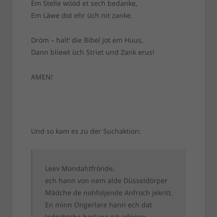
Em Stelle wööd et sech bedanke,
Em Läwe dot ehr üch nit zanke.
Dröm – halt‘ die Bibel jot em Huus,
Dann bliewt üch Striet und Zank erus!
AMEN!
Und so kam es zu der Suchaktion:
Leev Mondahtfrönde,
ech hann von nem alde Düsseldörper
Mädche de nohfoljende Anfroch jekritt.
En minn Ongerlare hann ech dat
Jedechtche beslang nit jefonge.