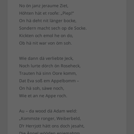
No ön janz jeraume Ziet,
Höhten hät et roofe: „Piep!“
On hä deht nit länger bocke,
Sondern macht sech op de Socke.
Kickten och emol he on do,
Ob hä nit war von öm soh.
Wie dann dä verliebte Jeck,
Noch lurte dörch ön Roseheck,
Trauten hä sinn Oore komm,
Dat Eva soß em Appelbomm –
On hä soh, säwe noch,
Wie et an ne Appe roch.
Au – da wood dä Adam weld:
„Kommste ronger, Weiberbeld,
D’r Herrjott hätt ons doch jesaht,
Die Äppel wööden enjemahtm