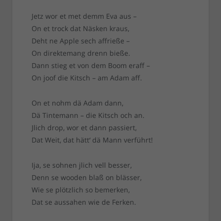
Jetz wor et met demm Eva aus –
On et trock dat Näsken kraus,
Deht ne Apple sech affrieße –
On direktemang drenn bieße.
Dann stieg et von dem Boom eraff –
On joof die Kitsch – am Adam aff.
On et nohm dä Adam dann,
Dä Tintemann – die Kitsch och an.
Jlich drop, wor et dann passiert,
Dat Weit, dat hätt‘ dä Mann verführt!
Ija, se sohnen jlich vell besser,
Denn se wooden blaß on blässer,
Wie se plötzlich so bemerken,
Dat se aussahen wie de Ferken.