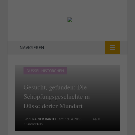
NAVIGIEREN
Die Streitenden
Die Streitenden
DÜSSEL-HISTÖRCHEN
Gesucht, gefunden: Die
Schöpfungsgeschichte in
Düsseldorfer Mundart
von
RAINER BARTEL
am
19.04.2016
0
COMMENTS