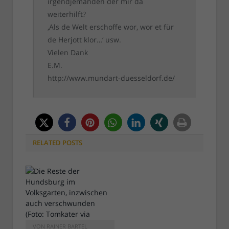
irgendjemanden der mir da
weiterhilft?
‚Als de Welt erschoffe wor, wor et für
de Herjott klor…‘ usw.
Vielen Dank
E.M.
http://www.mundart-duesseldorf.de/
RELATED
POSTS
VON
RAINER BARTEL