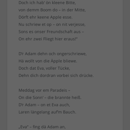
Doch ich hab‘ ön kleene Bitte,
von demm Boom do – in der Mitte,
Dörft ehr keene Apple esse.
Nu schriew et op – on nit verjesse,
Sons es onser Freundschaft aus –
On ehr zwei Fliegt hier eraus!“
D’r Adam dehn och ongerschriewe,
Hä wollt von die Äpple bliewe.
Doch dat Eva, voller Tücke,
Dehn dich dordran vorbei sich drücke.
Meddag vor em Paradeis –
On die Sonn‘ – die brannte heiß.
D’r Adam – on et Eva auch,
Laren längelang auf’m Bauch.
„Eva“ – fing dä Adam an,