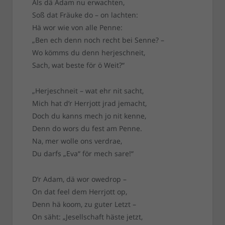
Als dä Adam nu erwachten,
Soß dat Fräuke do – on lachten:
Hä wor wie von alle Penne:
„Ben ech denn noch recht bei Senne? –
Wo kömms du denn herjeschneit,
Sach, wat beste för ö Weit?“
„Herjeschneit – wat ehr nit sacht,
Mich hat d’r Herrjott jrad jemacht,
Doch du kanns mech jo nit kenne,
Denn do wors du fest am Penne.
Na, mer wolle ons verdrae,
Du darfs „Eva“ för mech sare!“
D’r Adam, dä wor owedrop –
On dat feel dem Herrjott op,
Denn hä koom, zu guter Letzt –
On säht: „Jesellschaft häste jetzt,