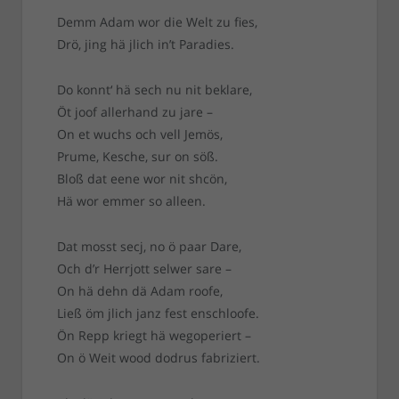
Demm Adam wor die Welt zu fies,
Drö, jing hä jlich in’t Paradies.
Do konnt‘ hä sech nu nit beklare,
Öt joof allerhand zu jare –
On et wuchs och vell Jemös,
Prume, Kesche, sur on söß.
Bloß dat eene wor nit shcön,
Hä wor emmer so alleen.
Dat mosst secj, no ö paar Dare,
Och d’r Herrjott selwer sare –
On hä dehn dä Adam roofe,
Ließ öm jlich janz fest enschloofe.
Ön Repp kriegt hä wegoperiert –
On ö Weit wood dodrus fabriziert.