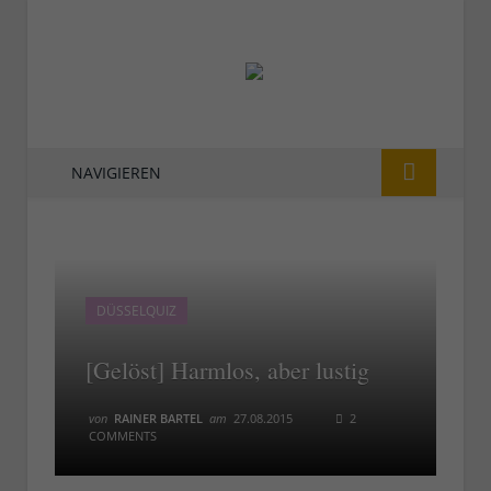
NAVIGIEREN
DÜSSELQUIZ
[Gelöst] Harmlos, aber lustig
von
RAINER BARTEL
am
27.08.2015
2
COMMENTS