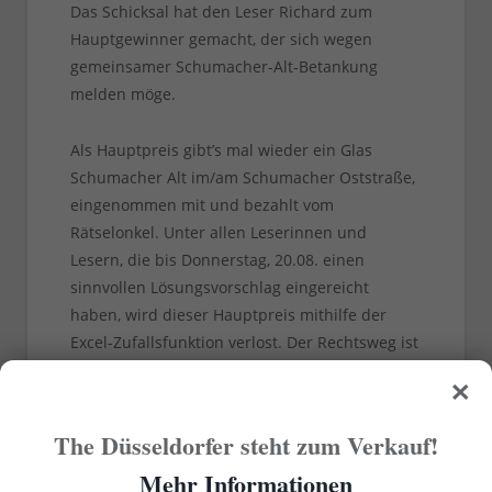
Das Schicksal hat den Leser Richard zum
Hauptgewinner gemacht, der sich wegen
gemeinsamer Schumacher-Alt-Betankung
melden möge.
Als Hauptpreis gibt’s mal wieder ein Glas
Schumacher Alt im/am Schumacher Oststraße,
eingenommen mit und bezahlt vom
Rätselonkel. Unter allen Leserinnen und
Lesern, die bis Donnerstag, 20.08. einen
sinnvollen Lösungsvorschlag eingereicht
haben, wird dieser Hauptpreis mithilfe der
Excel-Zufallsfunktion verlost. Der Rechtsweg ist
×
ganz erheblich, ja, vollkommen
ausgeschlossen.
The Düsseldorfer steht zum Verkauf!
Mehr Informationen