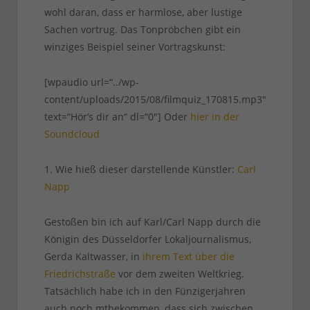
wohl daran, dass er harmlose, aber lustige
Sachen vortrug. Das Tonpröbchen gibt ein
winziges Beispiel seiner Vortragskunst:
[wpaudio url=“../wp-
content/uploads/2015/08/filmquiz_170815.mp3″
text=“Hör’s dir an“ dl=“0″] Oder
hier in der
Soundcloud
1. Wie hieß dieser darstellende Künstler:
Carl
Napp
Gestoßen bin ich auf Karl/Carl Napp durch die
Königin des Düsseldorfer Lokaljournalismus,
Gerda Kaltwasser, in
ihrem Text über die
Friedrichstraße
vor dem zweiten Weltkrieg.
Tatsächlich habe ich in den Fünzigerjahren
auch noch mtbekommen, dass sich zwischen