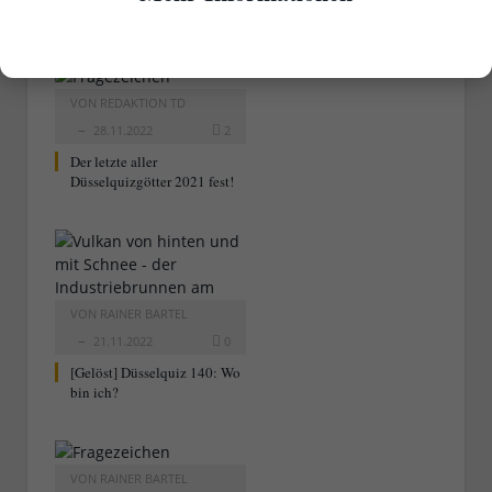
RELATED
POSTS
VON
REDAKTION TD
28.11.2022
2
Der letzte aller
Düsselquizgötter 2021 fest!
VON
RAINER BARTEL
21.11.2022
0
[Gelöst] Düsselquiz 140: Wo
bin ich?
VON
RAINER BARTEL