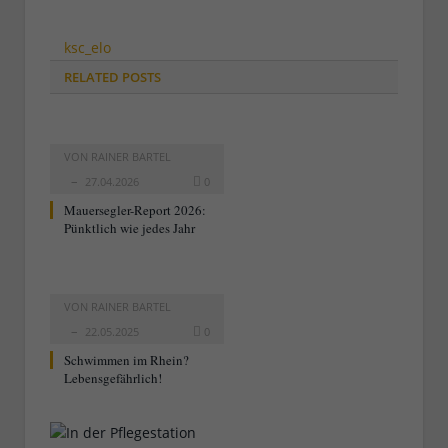
ksc_elo
RELATED
POSTS
VON
RAINER BARTEL
27.04.2026
0
Mauersegler-Report 2026:
Pünktlich wie jedes Jahr
VON
RAINER BARTEL
22.05.2025
0
Schwimmen im Rhein?
Lebensgefährlich!