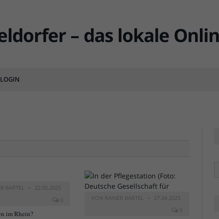
LOGIN
MENTS
R
ER BARTEL
22.05.2025
VON
RAINER BARTEL
27.04.2025
0
0
n im Rhein?