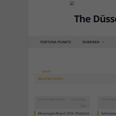
saxse
FORTUNA-PUNKTE
RUBRIKEN
von
RAINER BARTEL
am
18.10.2022
0 COM
saxse
RELATED
POSTS
VON
RAINER BARTEL
27.04.2026
VON
RAIN
0
Mauersegler-Report 2026: Pünktlich
Schwimme