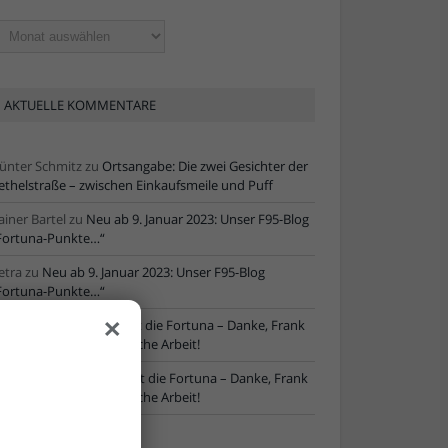
ltere
tikel
AKTUELLE KOMMENTARE
ünter Schmitz
zu
Ortsangabe: Die zwei Gesichter der
ethelstraße – zwischen Einkaufsmeile und Puff
ainer Bartel
zu
Neu ab 9. Januar 2023: Unser F95-Blog
Fortuna-Punkte…“
etra
zu
Neu ab 9. Januar 2023: Unser F95-Blog
Fortuna-Punkte…“
×
ore
zu
NLZ-Chef verlässt die Fortuna – Danke, Frank
chaefer, für die erfolgreiche Arbeit!
oRe
zu
NLZ-Chef verlässt die Fortuna – Danke, Frank
chaefer, für die erfolgreiche Arbeit!