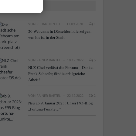
BELIEBTE ARTIKEL
VON
REDAKTION TD
17.09.2020
1
20 Webcams in Düsseldorf, die zeigen,
was los ist in der Stadt
VON
RAINER BARTEL
10.12.2022
5
NLZ-Chef verlässt die Fortuna – Danke,
Frank Schaefer, für die erfolgreiche
Arbeit!
VON
RAINER BARTEL
22.12.2022
2
Neu ab 9. Januar 2023: Unser F95-Blog
„Fortuna-Punkte…“