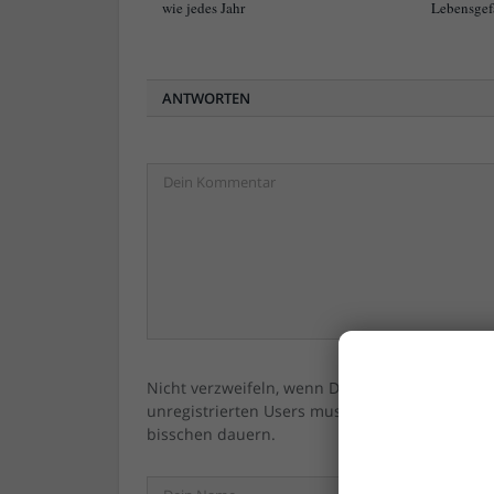
wie jedes Jahr
Lebensgef
ANTWORTEN
Nicht verzweifeln, wenn Dein/Ihr Kommentar ni
unregistrierten Users muss immer erst vom 
bisschen dauern.