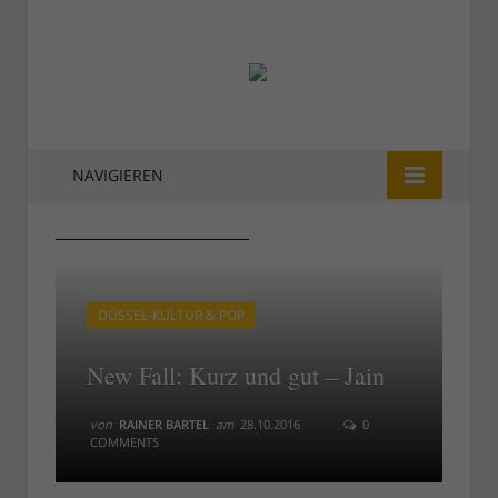
NAVIGIEREN
Jain beim New Fall Festival
Jain beim New Fall Festival
DÜSSEL-KULTUR & POP
New Fall: Kurz und gut – Jain
von
RAINER BARTEL
am
28.10.2016
0
COMMENTS