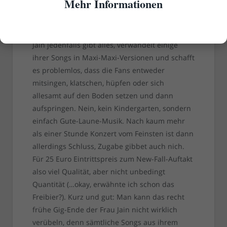
Mehr Informationen
Es gab übrigens Freibier
Jain jedenfalls gibt alles, verwandelt einige
ihrer Songs in Maxi-Maxi-Versionen und schafft
es problemlos, dass die Fans entweder
mitsingen, klatschen, hüpfen oder sich
allesamt auf den Boden setzen und dann
aufspringen. Nein, kein Kindergarten, sondern
einfach Gute-Laune-Musik. Nach kaum mehr
als einer Stunde Konzert vom Feinsten ist dann
allerdings Schluss, Zugabe gibbet auch nich.
Für 25 Euro Eintrittspreis zum New-Fall-Auftakt
also viel Qualität, aber nicht unbedingt
Quantität (…okay, erwähnte ich schon das
Freibier?). Kurz und gut: Man kann das recht
frühe Gig-Ende der Frau Jain nicht wirklich
verübeln, denn sämtliche Songs aus ihrem