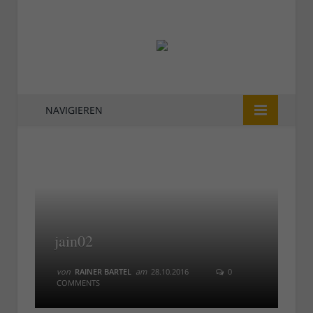
NAVIGIEREN
jain02
von
RAINER BARTEL
am
28.10.2016
0
COMMENTS