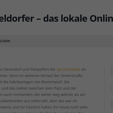
latz – mehr als eine
LOGIN
ENTS
aus Derendorf und Pempelfort der
Spichernplatz
als
sation. Denn im weiteren Verlauf der Ulmenstraße
d die Fabrikanlagen von Rheinmetall. Die
R
u, und das Gebiet zwischen dem Platz und der
ten auch niemanden, der weiter weg wohnte als am
ulkameraden aus Unterrath, aber das war eh
mand, und für hässlich halten ihn heute noch viele