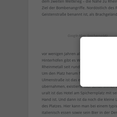
dem zweiten Weltkrieg – die Nähe zu Rhe
Ziel der Bombenangriffe. Nordöstlich des 
Geistenstraße benannt ist, als Brachgelän
Google-Map: Spichernplatz
vor wenigen Jahren als wenig begehrte Adr
Hinterhöfen gibt es Werkstätten und Betri
Rheinmetall seit rund 15 Jahren rasant ve
Um den Platz herum finden sich unscheinba
Ulmenstraße ist das einzige auffällige Geb
übernahmen, existierte hier schon immer e
uralt ist das Hotel am Spichernplatz mit s
Hand ist. Und dann ist da noch die kleine
des Platzes. Hier kann man bei einem typ
italienisch essen sowie sein Bier in der D