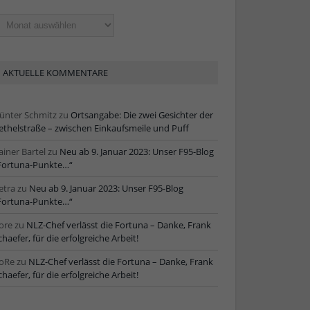
ltere
tikel
AKTUELLE KOMMENTARE
ünter Schmitz
zu
Ortsangabe: Die zwei Gesichter der
ethelstraße – zwischen Einkaufsmeile und Puff
ainer Bartel
zu
Neu ab 9. Januar 2023: Unser F95-Blog
Fortuna-Punkte…“
etra
zu
Neu ab 9. Januar 2023: Unser F95-Blog
Fortuna-Punkte…“
ore
zu
NLZ-Chef verlässt die Fortuna – Danke, Frank
chaefer, für die erfolgreiche Arbeit!
oRe
zu
NLZ-Chef verlässt die Fortuna – Danke, Frank
chaefer, für die erfolgreiche Arbeit!