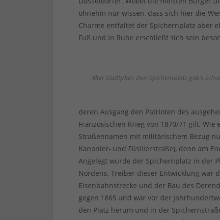
Düsseldorfer. Wobei die meisten Bürger u
ohnehin nur wissen, dass sich hier die We
Charme entfaltet der Spichernplatz aber 
Fuß und in Ruhe erschließt sich sein beso
Alter Stadtplan: Den Spichernplatz gab’s sch
deren Ausgang den Patrioten des ausgehen
Französischen Krieg von 1870/71 gilt. Wie
Straßennamen mit militärischem Bezug nur
Kanonier- und Füsilierstraße), denn am E
Angelegt wurde der Spichernplatz in der P
Nordens. Treiber dieser Entwicklung war 
Eisenbahnstrecke und der Bau des Derend
gegen 1865 und war vor der Jahrhundert
den Platz herum und in der Spichernstraße