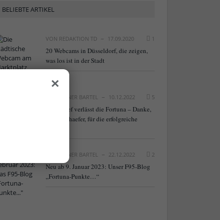
BELIEBTE ARTIKEL
VON
REDAKTION TD
17.09.2020
1
20 Webcams in Düsseldorf, die zeigen,
was los ist in der Stadt
×
VON
RAINER BARTEL
10.12.2022
5
NLZ-Chef verlässt die Fortuna – Danke,
Frank Schaefer, für die erfolgreiche
Arbeit!
VON
RAINER BARTEL
22.12.2022
2
Neu ab 9. Januar 2023: Unser F95-Blog
„Fortuna-Punkte…“