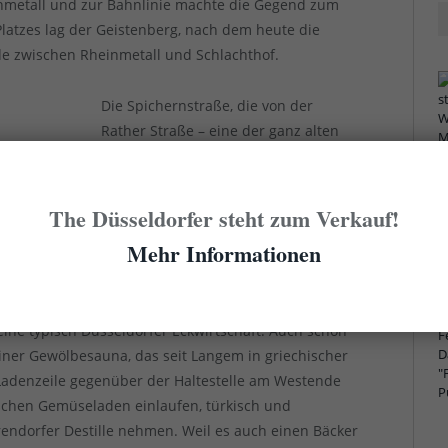
inmetall und zur Bahnlinie machte die Gegend zum
Platzes lag der Geistenberg, nach dem heute die
de zwischen Rheinmetall und Schlachthof.
Die Spichernstraße, die von der
Rather Straße – eine der ganz alten
Straßen vom alten Düsseldorf raus
nach Rath – zum Platz führt, galt bis
esse; die Häuser waren und sind schlicht, in allen
The Düsseldorfer steht zum Verkauf!
ebe. Da sich das Gelände von Schlachthof und
Mehr Informationen
rändert, ist die Gegend beinahe begehrt geworden.
re Häuser, und Sutton’s Irish Pub an der Ecke zur
äude. Bevor die Iren die Kneipe vor gut 30 Jahren
ine typisch Düsseldorfer Eckwirtschaft. Auch schon
einer Gewölbesauna, das seit Langem in griechischer
 Ladenzeile gegenüber der Haltestelle am Westende
ischen Gemüseladen einlaufen, türkisch und
erendorfer Destille nehmen. Weil es auch einen Bäcker