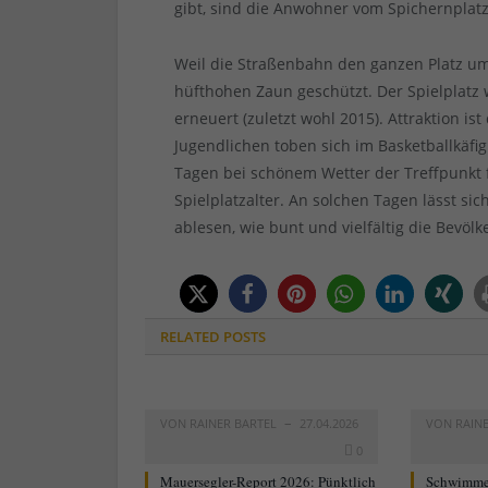
gibt, sind die Anwohner vom Spichernplatz
Weil die Straßenbahn den ganzen Platz u
hüfthohen Zaun geschützt. Der Spielplatz w
erneuert (zuletzt wohl 2015). Attraktion 
Jugendlichen toben sich im Basketballkäfi
Tagen bei schönem Wetter der Treffpunkt f
Spielplatzalter. An solchen Tagen lässt s
ablesen, wie bunt und vielfältig die Bevöl
RELATED
POSTS
VON
RAINER BARTEL
27.04.2026
VON
RAIN
0
Mauersegler-Report 2026: Pünktlich
Schwimme