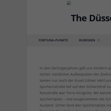
DÜSSEL-LEBEN & GENIESSEN
Ortsangabe: Spichernp
Wendeschleife
FORTUNA-PUNKTE
RUBRIKEN
von
RAINER BARTEL
am
26.05.2019
0 COMM
In den Sechzigerjahren galt uns Kindern 
letzter, nördlicher Außenposten der Zivili
kamen nur noch der Knast (Ulmer Höh‘) un
Spichernstraße lief auf den Schlachthof z
Rossstraße war Terra Incognita. Wir kann
Spichernplatz – mal ausgenommen die Sch
Ausland. Schön fand den Spichernplatz nie