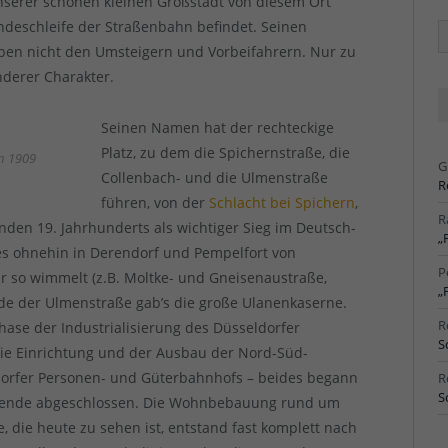
nserer schönen kleinen Großstadt von diesem Ort
ndeschleife der Straßenbahn befindet. Seinen
Ä
Ar
eben nicht den Umsteigern und Vorbeifahrern. Nur zu
nderer Charakter.
Seinen Namen hat der rechteckige
Platz, zu dem die Spichernstraße, die
on 1909
G
Collenbach- und die Ulmenstraße
R
führen, von der
Schlacht bei Spichern
,
R
den 19. Jahrhunderts als wichtiger Sieg im Deutsch-
„
 es ohnehin in Derendorf und Pempelfort von
P
 so wimmelt (z.B. Moltke- und Gneisenaustraße,
„
nde der Ulmenstraße gab’s die große Ulanenkaserne.
R
hase der Industrialisierung des Düsseldorfer
S
die Einrichtung und der Ausbau der Nord-Süd-
orfer Personen- und Güterbahnhofs – beides begann
R
S
wende abgeschlossen. Die Wohnbebauung rund um
, die heute zu sehen ist, entstand fast komplett nach