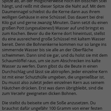
Spitze ab, an der möglicherweise noch ein bisschen Stiel
hängt, und reißt mit dieser Spitze die Naht auf. Mit dem
Daumennagel schiebst du die Kerne dann aus ihrem
wolligen Gehäuse in eine Schüssel. Das dauert bei drei
Kilo gut und gerne zwanzig Minuten. Dann setzt du einen
großen Pott (ungesalzenes!) Wasser auf und bringst es
zum Kochen. Bevor du die Kerne dort hineintust, stellst
du eine ausreichend große Schüssel mit kaltem Wasser
bereit. Denn die Bohnenkerne kommen nur so lange ins
simmernde Wasser bis sie alle an der Oberfläche
schwimmen. Dann sind sie gar, und du holst sie mit dem
Schaumlöffel raus, um sie zum Abschrecken ins kalte
Wasser zu werfen. Dann gibst du die Beute in einen
Durchschlag und lässt sie abtropfen. Jeder einzelne Kern
ist mit einer Schutzhülle umgeben, die ungenießbar ist.
Du musst also zuletzt jeden einzelnen Kern aus seinem
Häutchen drücken. Erst was dann übrigbleibt, sind die
zum Verzehr geeigneten dicken Bohnen.
Die stellst du beiseite um die Soße anzusetzen. Du
brauchst dafür ungefähr 100 Gramm von einer festen