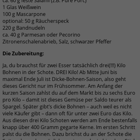
ca. 60 g feste Salami (z.B. Pure Porc)
1 Glas Weißwein
100 g Mascarpone
optional: 50 g Räucherspeck
220 g Bandnudeln
ca. 40 g Parmesan oder Pecorino
Zitronenschalenabrieb, Salz, schwarzer Pfeffer
Die Zubereitung:
Ja, du brauchst für zwei Esser tatsächlich drei(!!!) Kilo
Bohnen in der Schote. DREI Kilo! Ab Mitte Juni bis
maximal Ende Juli ist Dicke-Bohnen-Saison, also geht
dieses Gericht nur im Frühsommer. Am Anfang der
kurzen Saison zahlst du auf dem Markt bis zu sechs Euro
pro Kilo – damit ist dieses Gemüse per Saldo teurer als
Spargel. Später gibt’s dicke Bohnen – auch weil es nicht
viele Käufer gibt – dann oft für unter zwei Euro das Kilo.
Aus diesen drei Kilo Schoten werden am Ende bestenfalls
knapp über 400 Gramm gegarte Kerne. Im ersten Schritt
palst du die Bohnen. Dazu brichst du an der Schote die