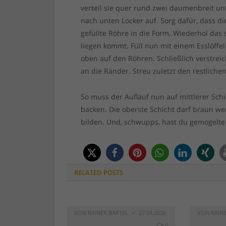
verteil sie quer rund zwei daumenbreit u
nach unten Locker auf. Sorg dafür, dass di
gefüllte Röhre in die Form. Wiederhol das s
liegen kommt. Füll nun mit einem Esslöffel
oben auf den Röhren. Schließlich verstrei
an die Ränder. Streu zuletzt den restliche
So muss der Auflauf nun auf mittlerer Sch
backen. Die oberste Schicht darf braun we
bilden. Und, schwupps, hast du gemogelte
RELATED
POSTS
VON
RAINER BARTEL
27.04.2026
VON
RAIN
0