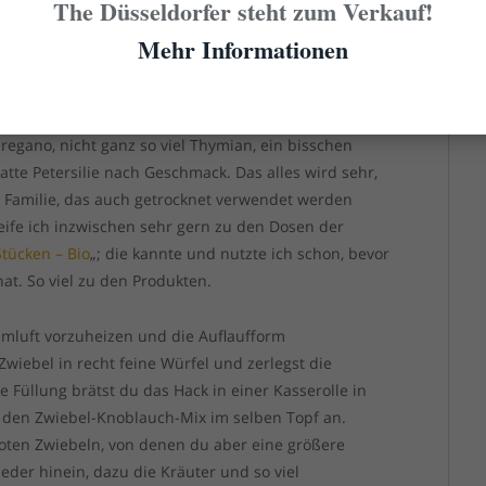
The Düsseldorfer steht zum Verkauf!
esten vier auswählen.
Mehr Informationen
“. Ich gestehe, dass ich bei solchen Aufläufen
eife, das so benannt ist. Allerdings befinden sich
uch. Arbeite ich mit frischer Ware, dann kommen
regano, nicht ganz so viel Thymian, ein bisschen
atte Petersilie nach Geschmack. Das alles wird sehr,
er Familie, das auch getrocknet verwendet werden
eife ich inzwischen sehr gern zu den Dosen der
tücken – Bio
„; die kannte und nutzte ich schon, bevor
at. So viel zu den Produkten.
° Umluft vorzuheizen und die Auflaufform
wiebel in recht feine Würfel und zerlegst die
 Füllung brätst du das Hack in einer Kasserolle in
z den Zwiebel-Knoblauch-Mix im selben Topf an.
 roten Zwiebeln, von denen du aber eine größere
eder hinein, dazu die Kräuter und so viel