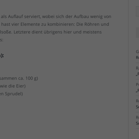
Ä
Ar
als Auflauf serviert, wobei sich der Aufbau wenig von
 hast vier Elemente zu kombinieren: Die Röhren und
soße. Letztere dient übrigens hier und meistens
s:
G
):
R
R
„
usammen ca. 100 g)
P
wie die Eier)
„
en Sprudel)
R
S
R
S