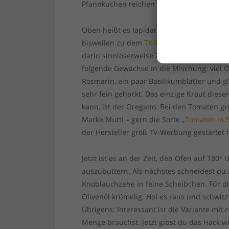
Pfannkuchen reichen – du kannst als die b
Oben heißt es lapidar „italienische Kräuter
bisweilen zu dem
TK-Produkt von Frosta
gr
darin sinnloserweise Zwiebeln und Knobla
folgende Gewächse in die Mischung: viel O
Rosmarin, ein paar Basilikumblätter und gl
sehr fein gehackt. Das einzige Kraut dies
kann, ist der Oregano. Bei den Tomaten gr
Marke Mutti – gern die Sorte „
Tomaten in S
der Hersteller groß TV-Werbung gestartet h
Jetzt ist es an der Zeit, den Ofen auf 180
auszubuttern. Als nächstes schneidest du Z
Knoblauchzehe in feine Scheibchen. Für die
Olivenöl krümelig. Hol es raus und schwit
Übrigens: Interessant ist die Variante mit
Menge brauchst. Jetzt gibst du das Hack wi