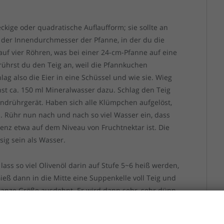
ckige oder quadratische Auflaufform; sie sollte an
e der Innendurchmesser der Pfanne, in der du die
auf vier Röhren, was bei einer 24-cm-Pfanne auf eine
 rührst du den Teig an, weil die Pfannkuchen
lag also die Eier in eine Schüssel und wie sie. Wieg
t ca. 150 ml Mineralwasser dazu. Schlag den Teig
drührgerät. Haben sich alle Klümpchen aufgelöst,
n. Rühr nun nach und nach so viel Wasser ein, dass
stenz etwa auf dem Niveau von Fruchtnektar ist. Die
sig sein als Wasser.
ss so viel Olivenöl darin auf Stufe 5~6 heiß werden,
ieß dann in die Mitte eine Suppenkelle voll Teig und
 ganze Größe ausdehnt. Er wird dann sehr, sehr dünn
Sekunden gar und muss gewendet werden. Die
Verbrauch den Teig; es wird für fünf, sechs