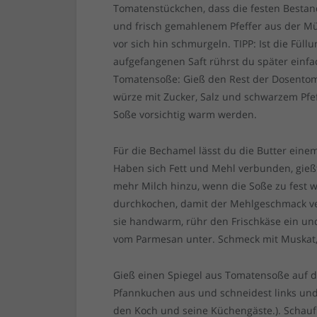
Tomatenstückchen, dass die festen Bestand
und frisch gemahlenem Pfeffer aus der Mü
vor sich hin schmurgeln. TIPP: Ist die Füll
aufgefangenen Saft rührst du später einfa
Tomatensoße: Gieß den Rest der Dosentomat
würze mit Zucker, Salz und schwarzem Pfeff
Soße vorsichtig warm werden.
Für die Bechamel lässt du die Butter eine
Haben sich Fett und Mehl verbunden, gießt
mehr Milch hinzu, wenn die Soße zu fest w
durchkochen, damit der Mehlgeschmack ver
sie handwarm, rühr den Frischkäse ein und
vom Parmesan unter. Schmeck mit Muskat, Z
Gieß einen Spiegel aus Tomatensoße auf d
Pfannkuchen aus und schneidest links und
den Koch und seine Küchengäste.). Schaufl