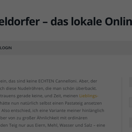
hte Cannelloni … oder
LOGIN
MENTS
Nein, das sind keine ECHTEN Cannelloni. Aber, der
ch diese Nudelröhren, die man schön überbackt.
rtrauens gerade keine, und Zeit, meinen
Lieblings-
R
h hätte nun natürlich selbst einen Pastateig ansetzen
 Also entschied, ich eine Variante meiner hinlänglich
ber von zu großer Ähnlichkeit mit ordinären
den Teig nur aus Eiern, Mehl, Wasser und Salz – eine