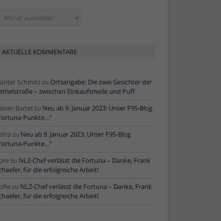
ltere
tikel
AKTUELLE KOMMENTARE
ünter Schmitz
zu
Ortsangabe: Die zwei Gesichter der
ethelstraße – zwischen Einkaufsmeile und Puff
ainer Bartel
zu
Neu ab 9. Januar 2023: Unser F95-Blog
Fortuna-Punkte…“
etra
zu
Neu ab 9. Januar 2023: Unser F95-Blog
Fortuna-Punkte…“
ore
zu
NLZ-Chef verlässt die Fortuna – Danke, Frank
chaefer, für die erfolgreiche Arbeit!
oRe
zu
NLZ-Chef verlässt die Fortuna – Danke, Frank
chaefer, für die erfolgreiche Arbeit!