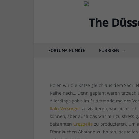
DÜSSEL-DELI
Rezept der Woche: Ec
vielleicht doch nicht?
FORTUNA-PUNKTE
RUBRIKEN
von
RAINER BARTEL
am
14.04.2018
0 COM
Holen wir die Katze gleich aus dem Sack: 
Reihe nach… Denn geplant waren tatsächli
Allerdings gab’s im Supermarkt meines Ve
Italo-Versorger
zu visitieren, war nicht. Ic
können, aber auch das war mir zu stressig.
bekannten
Crespelle
zu produzieren. Um a
Pfannkuchen Abstand zu halten, baute ich 