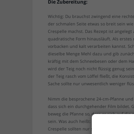
Die Zubereitung:
Wichtig: Du brauchst zwingend eine rechte
der schmalen Seite etwas so breit sein wi
Crespelle machst. Das Rezept ist angelegt 
quadratische Form hinausläuft. Als erstes
vorbacken und kalt verarbeiten kannst. Sch
dieselbe Menge Mehl dazu und gib zunächs
kräftig mit dem Schneebesen oder dem Han
wird der Teig noch nicht flüssig genug sei
der Teig rasch vom Löffel fließt, die Konsi
Sache sollte nur unwesentlich weniger flüs
Nimm die besprochene 24-cm-Pfanne und la
dass sich ein durchgehender Film bildet. G
beweg die Pfanne so, dass er sich auf die
sein. Was auch heißt: Das Ding ist nach 
Crespelle sollten nur sanft gebräunt sein. 