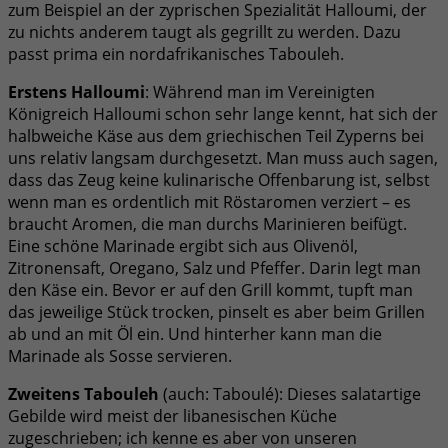
zum Beispiel an der zyprischen Spezialität Halloumi, der
zu nichts anderem taugt als gegrillt zu werden. Dazu
passt prima ein nordafrikanisches Tabouleh.
Erstens Halloumi
: Während man im Vereinigten
Königreich Halloumi schon sehr lange kennt, hat sich der
halbweiche Käse aus dem griechischen Teil Zyperns bei
uns relativ langsam durchgesetzt. Man muss auch sagen,
dass das Zeug keine kulinarische Offenbarung ist, selbst
wenn man es ordentlich mit Röstaromen verziert – es
braucht Aromen, die man durchs Marinieren beifügt.
Eine schöne Marinade ergibt sich aus Olivenöl,
Zitronensaft, Oregano, Salz und Pfeffer. Darin legt man
den Käse ein. Bevor er auf den Grill kommt, tupft man
das jeweilige Stück trocken, pinselt es aber beim Grillen
ab und an mit Öl ein. Und hinterher kann man die
Marinade als Sosse servieren.
Zweitens Tabouleh
(auch: Taboulé): Dieses salatartige
Gebilde wird meist der libanesischen Küche
zugeschrieben; ich kenne es aber von unseren