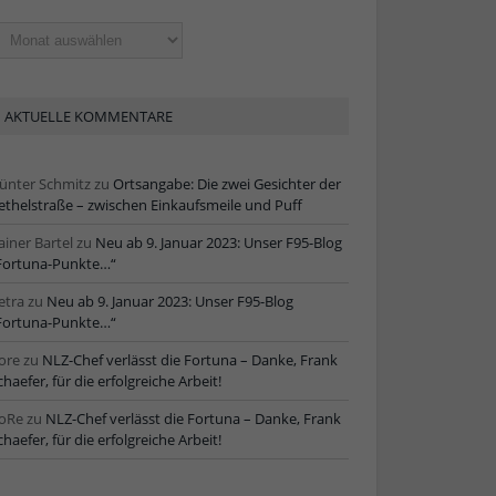
ltere
tikel
AKTUELLE KOMMENTARE
ünter Schmitz
zu
Ortsangabe: Die zwei Gesichter der
ethelstraße – zwischen Einkaufsmeile und Puff
ainer Bartel
zu
Neu ab 9. Januar 2023: Unser F95-Blog
Fortuna-Punkte…“
etra
zu
Neu ab 9. Januar 2023: Unser F95-Blog
Fortuna-Punkte…“
ore
zu
NLZ-Chef verlässt die Fortuna – Danke, Frank
chaefer, für die erfolgreiche Arbeit!
oRe
zu
NLZ-Chef verlässt die Fortuna – Danke, Frank
chaefer, für die erfolgreiche Arbeit!