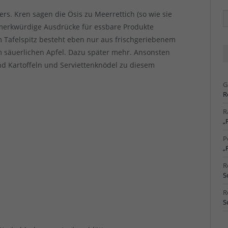
rs. Kren sagen die Ösis zu Meerrettich (so wie sie
Ä
Ar
 merkwürdige Ausdrücke für essbare Produkte
m Tafelspitz besteht eben nur aus frischgeriebenem
m säuerlichen Apfel. Dazu später mehr. Ansonsten
nd Kartoffeln und Serviettenknödel zu diesem
G
R
R
„
P
„
R
S
R
S