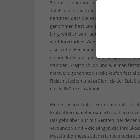
Zimmertemperatur haben. Schneide das re
Tafelspitz in die kalte Brühe und lass bei
herunter, dass die Flüssigkeit sanft siede
genommen hast und je nach der dicksten S
lang, wirklich sehr unterschiedlich. Ein üb
wird furztrocken. Angestrebt wird, dass de
also saftig. Bei einem 1-kg-Kalbsstück wir
einem Rindstafelspitz von 1,2 kg oder me
Stunden. Fragt sich, ob und wie man festst
nicht. Die genannten Tricks laufen fast all
Fleisch stechen und prüfen, ob der Spieß 
das in Brühe schwimmt.
Meine Lösung lautet: Kerntemperatur kontro
Bratenthermometer nämlich auch in einem B
Das geht aber nur mit Geräten, bei denen
verbunden sind – die Dinger, die ihre Skal
Messfühler muss zudem richtig angebrac