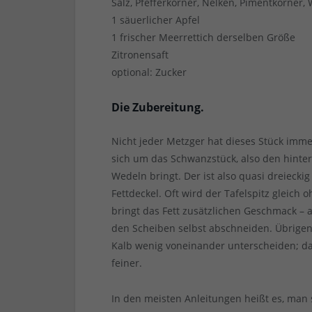
Salz, Pfefferkörner, Nelken, Pimentkörner,
1 säuerlicher Apfel
1 frischer Meerrettich derselben Größe
Zitronensaft
optional: Zucker
Die Zubereitung.
Nicht jeder Metzger hat dieses Stück immer
sich um das Schwanzstück, also den hinte
Wedeln bringt. Der ist also quasi dreieckig
Fettdeckel. Oft wird der Tafelspitz gleich
bringt das Fett zusätzlichen Geschmack – 
den Scheiben selbst abschneiden. Übrigens
Kalb wenig voneinander unterscheiden; das
feiner.
In den meisten Anleitungen heißt es, man 