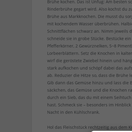
Brühe kochen. Das ist Unfug: Am besten s
Rinderbrühe gegart wird. Also kochst du z
Brühe aus Markknochen. Die musst du sorgf
mit kochendem Wasser überbrühen. Halbie
Schnittflächen schwarz an. Nimm jeweils d
schneide sie in grobe Stücke. Bestücke e
Pfefferkörner, 2 Gewürznelken, 5~8 Pimen
Lorbeerblättern. Setz die Knochen in kalte
wirf die geröstete Zwiebel hinein und hän
stark aufkochen und schöpf dabei das aufs
ab. Reduzier die Hitze so, dass die Brühe l
Gib dann das Gemüse hinzu und lass die B
säckchen, das Gemüse und die Knochen ra
durch ein Sieb, das du mit einem Seihtuch
hast. Schmeck sie – besonders im Hinblick 
Nacht in den Kühlschrank.
Hol das Fleischstück rechtzeitig aus dem K