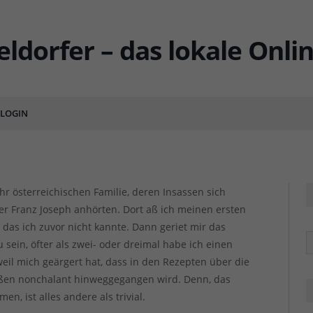
lspitz à la Franz Joseph
LOGIN
ENTS
r österreichischen Familie, deren Insassen sich
er Franz Joseph anhörten. Dort aß ich meinen ersten
t, das ich zuvor nicht kannte. Dann geriet mir das
R
 sein, öfter als zwei- oder dreimal habe ich einen
 weil mich geärgert hat, dass in den Rezepten über die
en nonchalant hinweggegangen wird. Denn, das
n, ist alles andere als trivial.