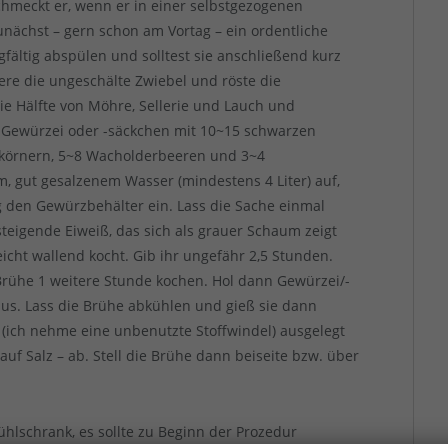
chmeckt er, wenn er in einer selbstgezogenen
unächst – gern schon am Vortag – ein ordentliche
ältig abspülen und solltest sie anschließend kurz
re die ungeschälte Zwiebel und röste die
ie Hälfte von Möhre, Sellerie und Lauch und
in Gewürzei oder -säckchen mit 10~15 schwarzen
tkörnern, 5~8 Wacholderbeeren und 3~4
m, gut gesalzenem Wasser (mindestens 4 Liter) auf,
g den Gewürzbehälter ein. Lass die Sache einmal
teigende Eiweiß, das sich als grauer Schaum zeigt
eicht wallend kocht. Gib ihr ungefähr 2,5 Stunden.
rühe 1 weitere Stunde kochen. Hol dann Gewürzei/-
us. Lass die Brühe abkühlen und gieß sie dann
 (ich nehme eine unbenutzte Stoffwindel) ausgelegt
auf Salz – ab. Stell die Brühe dann beiseite bzw. über
ühlschrank, es sollte zu Beginn der Prozedur