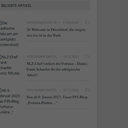
BELIEBTE ARTIKEL
VON
REDAKTION TD
17.09.2020
1
20 Webcams in Düsseldorf, die zeigen,
was los ist in der Stadt
VON
RAINER BARTEL
10.12.2022
5
NLZ-Chef verlässt die Fortuna – Danke,
Frank Schaefer, für die erfolgreiche
Arbeit!
VON
RAINER BARTEL
22.12.2022
2
Neu ab 9. Januar 2023: Unser F95-Blog
„Fortuna-Punkte…“