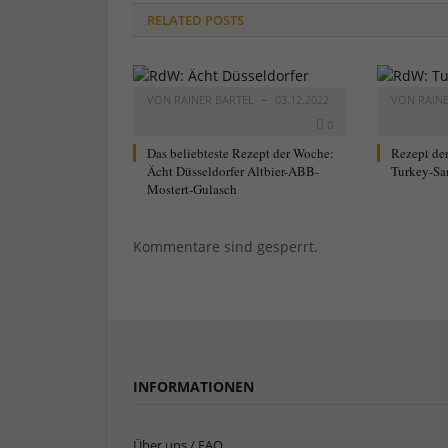
RELATED
POSTS
VON
RAINER BARTEL
03.12.2022
VON
RAIN
0
Das beliebteste Rezept der Woche:
Rezept de
Ächt Düsseldorfer Altbier-ABB-
Turkey-Sa
Mostert-Gulasch
Kommentare sind gesperrt.
INFORMATIONEN
Über uns / FAQ