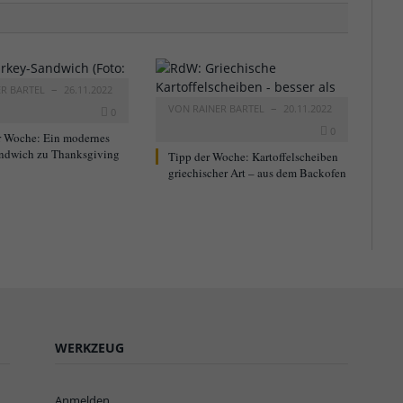
ER BARTEL
26.11.2022
VON
RAINER BARTEL
20.11.2022
0
0
r Woche: Ein modernes
ndwich zu Thanksgiving
Tipp der Woche: Kartoffelscheiben
griechischer Art – aus dem Backofen
WERKZEUG
Anmelden