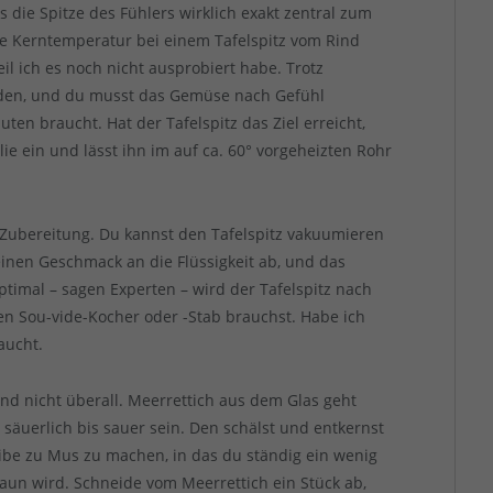
s die Spitze des Fühlers wirklich exakt zentral zum
e Kerntemperatur bei einem Tafelspitz vom Rind
weil ich es noch nicht ausprobiert habe. Trotz
eden, und du musst das Gemüse nach Gefühl
ten braucht. Hat der Tafelspitz das Ziel erreicht,
olie ein und lässt ihn im auf ca. 60° vorgeheizten Rohr
r Zubereitung. Du kannst den Tafelspitz vakuumieren
einen Geschmack an die Flüssigkeit ab, und das
 Optimal – sagen Experten – wird der Tafelspitz nach
en Sou-vide-Kocher oder -Stab brauchst. Habe ich
aucht.
und nicht überall. Meerrettich aus dem Glas geht
h säuerlich bis sauer sein. Den schälst und entkernst
ibe zu Mus zu machen, in das du ständig ein wenig
raun wird. Schneide vom Meerrettich ein Stück ab,