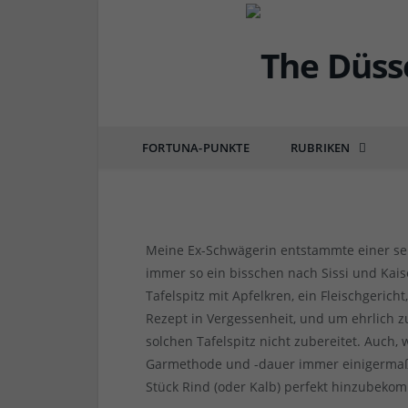
DÜSSEL-DELI
Rezept der Woche: Tafe
FORTUNA-PUNKTE
RUBRIKEN
von
RAINER BARTEL
am
04.10.2019
0 COMM
Meine Ex-Schwägerin entstammte einer seh
immer so ein bisschen nach Sissi und Kais
Tafelspitz mit Apfelkren, ein Fleischgerich
Rezept in Vergessenheit, und um ehrlich zu
solchen Tafelspitz nicht zubereitet. Auch,
Garmethode und -dauer immer einigermaß
Stück Rind (oder Kalb) perfekt hinzubekomme