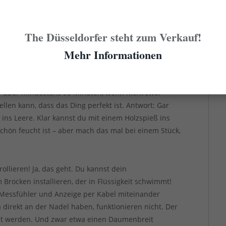
stliche Gemüse und servierbereite Stücke. Leg den
des einmal stark aufkochen. Dreh dann die Hitze so
t. Und jetzt kommt’s: Je nachdem, ob du Rind oder Kalb
The Düsseldorfer steht zum Verkauf!
telle des Stücks dauert das Garen unterschiedlich
Mehr Informationen
ergarter Tafelspitz sieht nicht nur mies aus, sondern
r Kern (wie bei einem Steak medium rare) rosa bleibt,
d das schon in knapp über einer Stunde so sein, bei
hr aber mindestens 90 Minuten, wenn nicht zwei
ellen kann, dass das Ding perfekt ist. Antwort: Gar
e ins Leere. Klar kannst du mit einem Holzspieß ins
schön feucht ist – aber mach das mal bei einem Stück,
llieren! Ja, das geht. Du kannst dein
rocken installieren, der in Flüssigkeit schwimmt!
 Messfühler und Anzeige per Kabel miteinander
a direkt an der Nadel haben, funktionieren nicht. Der
ht werden. Und zwar etwa einen Daumenbreit