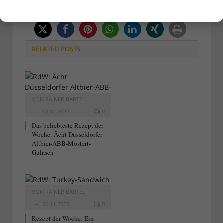
RELATED
POSTS
VON
RAINER BARTEL
03.12.2022
0
Das beliebteste Rezept der
Woche: Ächt Düsseldorfer
Altbier-ABB-Mostert-
Gulasch
VON
RAINER BARTEL
26.11.2022
0
Rezept der Woche: Ein