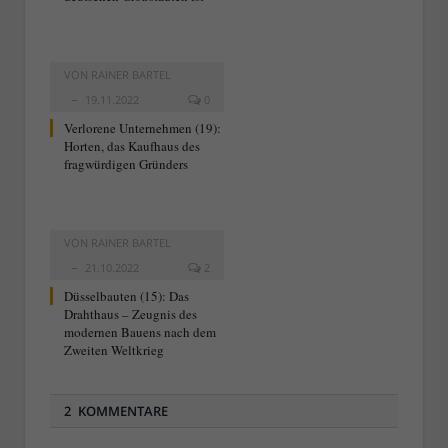
VON
RAINER BARTEL
19.11.2022
0
Verlorene Unternehmen (19):
Horten, das Kaufhaus des
fragwürdigen Gründers
VON
RAINER BARTEL
21.10.2022
2
Düsselbauten (15): Das
Drahthaus – Zeugnis des
modernen Bauens nach dem
Zweiten Weltkrieg
2 KOMMENTARE