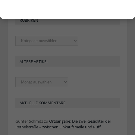
RUBRIKEN
Rubriken
ÄLTERE ARTIKEL
Ältere
Artikel
AKTUELLE KOMMENTARE
Günter Schmitz
zu
Ortsangabe: Die zwei Gesichter der
Rethelstraße – zwischen Einkaufsmeile und Puff