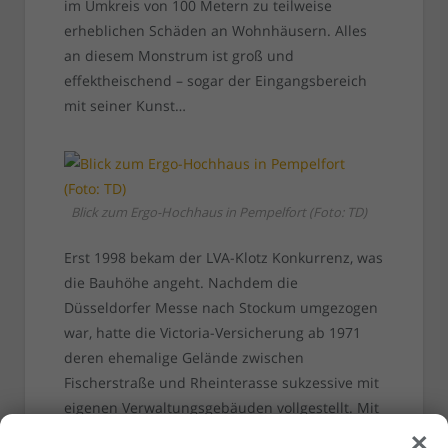
im Umkreis von 100 Metern zu teilweise
erheblichen Schäden an Wohnhäusern. Alles
an diesem Monstrum ist groß und
effektheischend – sogar der Eingangsbereich
mit seiner Kunst…
Blick zum Ergo-Hochhaus in Pempelfort (Foto: TD)
Erst 1998 bekam der LVA-Klotz Konkurrenz, was
die Bauhöhe angeht. Nachdem die
Düsseldorfer Messe nach Stockum umgezogen
war, hatte die Victoria-Versicherung ab 1971
deren ehemalige Gelände zwischen
Fischerstraße und Rheinterasse sukzessive mit
eigenen Verwaltungsgebäuden vollgestellt. Mit
×
dem runden Turm, der heute meist „Ergo-