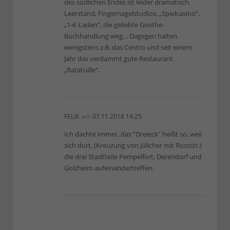
des südlichen Endes ist leider dramatisch.
Leerstand, Fingernagelstudios, „Spielcasino“,
„1-€-Laden“, die geliebte Goethe-
Buchhandlung weg… Dagegen halten
wenigstens z.B. das Centro und seit einem
Jahr das verdammt gute Restaurant
„Ratatuille“.
FELIX
am
07.11.2018 14:25
Ich dachte immer, das “Dreieck” heißt so, weil
sich dort, (Kreuzung von Jülicher mit Rossstr.)
die drei Stadtteile Pempelfort, Derendorf und
Golzheim aufeinandertreffen.