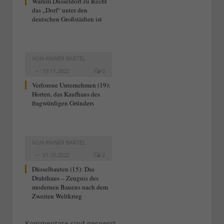
Warum Düsseldorf zu Recht
das „Dorf“ unter den
deutschen Großstädten ist
VON
RAINER BARTEL
19.11.2022
0
Verlorene Unternehmen (19):
Horten, das Kaufhaus des
fragwürdigen Gründers
VON
RAINER BARTEL
21.10.2022
2
Düsselbauten (15): Das
Drahthaus – Zeugnis des
modernen Bauens nach dem
Zweiten Weltkrieg
Kommentare sind gesperrt.