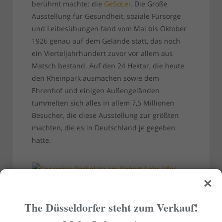
berühmt machte: die
GeSoLei
. Die Große
Ausstellung für Gesundheit, soziale Fürsorge
und Leibesübungen fand vom Mai bis Oktober
1926 genau auf dem Gelände statt, das noch
ein Vierteljahrhundert zuvor vor allem aus
Matsch bestand. Auf den 24 Hektar, die heute
den Rheinpark ausmachen sowie dem
Ehrenhof und einigen Außengeländen
tummelten sich alles in allem 7,5 Millionen
Besucher, die diese Ausstellung zur größten
machten, die es in Deutschland je gegeben
hatte.
×
Der ewige Parkplatz am Robert-Lehr-Ufer (Foto: TD)
The Düsseldorfer steht zum Verkauf!
Für die Gesolei wurde der damalige Kaiser-