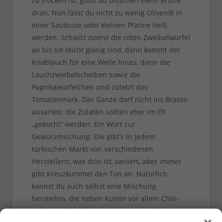
zu trocken ist, gibst du bisschen mehr Brühe
dran. Nun lässt du nicht zu wenig Olivenöl in
einer Sauteuse oder kleinen Pfanne heiß
werden. Schwitz zuerst die roten Zweibelwürfel
an bis sie leicht glasig sind, dann kommt der
Knoblauch für eine Weile hinzu, dann die
Lauchzwiebelscheiben sowie die
Paprikawürfelchen und zuletzt das
Tomatenmark. Das Ganze darf nicht ins Braten
ausarten; die Zutaten sollten eher im Öl
„gekocht“ werden. Ein Wort zur
Gewürzmischung: Die gibt’s in jedem
türkischen Markt von verschiedenen
Herstellern; was drin ist, variiert, aber immer
gibt Kreuzkümmel den Ton an. Natürlich
kannst du auch selbst eine Mischung
herstellen, die neben Kumin vor allem Chili-
und Paprikapulver sowie Oregano und
×