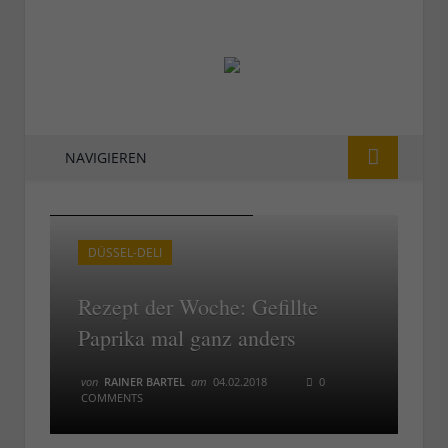
NAVIGIEREN
RdW: Gefillte Paprika mal anders
RdW: Gefillte Paprika mal anders
DÜSSEL-DELI
Rezept der Woche: Gefillte
Paprika mal ganz anders
von
RAINER BARTEL
am
04.02.2018
0
COMMENTS