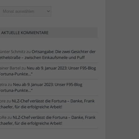
ltere
tikel
AKTUELLE KOMMENTARE
ünter Schmitz
zu
Ortsangabe: Die zwei Gesichter der
ethelstraße – zwischen Einkaufsmeile und Puff
ainer Bartel
zu
Neu ab 9. Januar 2023: Unser F95-Blog
Fortuna-Punkte…“
etra
zu
Neu ab 9. Januar 2023: Unser F95-Blog
Fortuna-Punkte…“
ore
zu
NLZ-Chef verlässt die Fortuna – Danke, Frank
chaefer, für die erfolgreiche Arbeit!
oRe
zu
NLZ-Chef verlässt die Fortuna – Danke, Frank
chaefer, für die erfolgreiche Arbeit!