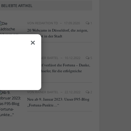
BELIEBTE ARTIKEL
VON
REDAKTION TD
17.09.2020
1
20 Webcams in Düsseldorf, die zeigen,
was los ist in der Stadt
×
VON
RAINER BARTEL
10.12.2022
5
NLZ-Chef verlässt die Fortuna – Danke,
Frank Schaefer, für die erfolgreiche
Arbeit!
VON
RAINER BARTEL
22.12.2022
2
Neu ab 9. Januar 2023: Unser F95-Blog
„Fortuna-Punkte…“