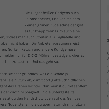
Ä
Ar
Die Dinger heißen übrigens auch
Spiralschneider, und von meinem
kleinen grünen Zudelschneider gibt
es für knapp zehn Euro auch eine
en, sodass man auch Streifen à la Tagliatelle und
G
n aber nicht haben. Die Anbieter posaunen meist
R
hren, Gurken, Rettich und andere Rundgemüse
R
chneider nur für DICKE Möhren bestätigen. Aber es
„
cchini zu basteln. Und das geht so:
P
„
ch sie sehr gründlich, weil die Schale ja
R
nz je ein Stück ab, damit dort glatte Schnittflächen
S
 geht das Drehen leichter. Nun kannst du mit sanftem
der Zucchini Spaghetti in die untergestellte
R
S
ter setzt du den Handschutz oben auf das Gemüse.
ckere Nudel stehen, die du aber natürlich mit nutzen