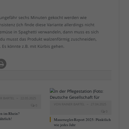
ungefähr sechs Minuten gekocht werden wie
sistenz (ich finde diese Variante allerdings nicht
Gemüse in Spaghetti verwandeln, dann muss es sich
d du musst das Produkt walzenförmig zuschneiden,
 Es könnte z.B. mit Kürbis gehen.
ER BARTEL
22.05.2025
VON
RAINER BARTEL
27.04.2025
0
0
n im Rhein?
ährlich!
Mauersegler-Report 2025: Pünktlich
wie jedes Jahr