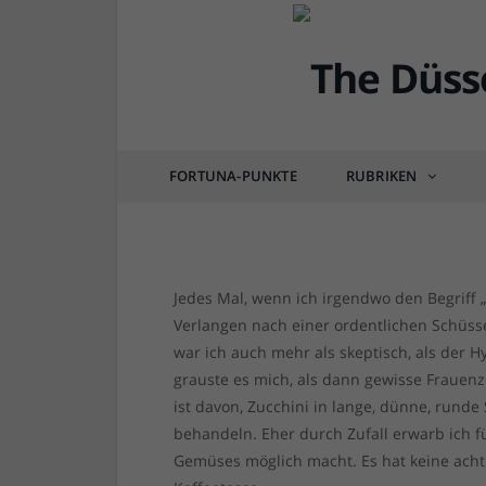
DÜSSEL-DELI
Rezept der Woche: Zu
FORTUNA-PUNKTE
RUBRIKEN
von
RAINER BARTEL
am
20.01.2018
0 COM
Jedes Mal, wenn ich irgendwo den Begriff 
Verlangen nach einer ordentlichen Schüsse
war ich auch mehr als skeptisch, als der
grauste es mich, als dann gewisse Frauenz
ist davon, Zucchini in lange, dünne, runde
behandeln. Eher durch Zufall erwarb ich f
Gemüses möglich macht. Es hat keine acht 