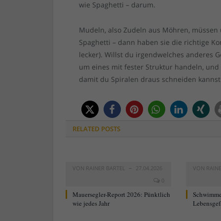
wie Spaghetti – darum.
Mudeln, also Zudeln aus Möhren, müssen 
Spaghetti – dann haben sie die richtige Kon
lecker). Willst du irgendwelches anderes 
um eines mit fester Struktur handeln, un
damit du Spiralen draus schneiden kannst.
RELATED
POSTS
VON
RAINER BARTEL
27.04.2026
VON
RAIN
0
Mauersegler-Report 2026: Pünktlich
Schwimme
wie jedes Jahr
Lebensgef