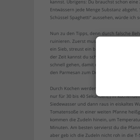
kannst. Übrigens: Du brauchst schon eine 
Entwässern jede Menge Substanz abgeht. So
Schüssel Spaghetti“ aussehen, würde ich 
Nun zu den Tipps, denn durch falsche Be
ruinieren. Zuerst muss überschüssiges Was
ein Sieb, streust ein bisschen Salz drauf 
der Zeit kannst du schon die Tomatensoße
schnell gehen, damit das Gericht wirklich 
den Parmesan zum Drüberstreuen.
Durch Kochen werden Zudeln schneller zu 
nur für 30 bis 40 Sekunden(!) in kochendem
Siedewasser und dann raus in eiskaltes W
Tomatensoße in einer weiten Pfanne heißg
kommen die Zudeln hinein, um Temperatur
Minuten. Am besten servierst du die Pfan
aber geb ich die Zudeln nicht roh in die T