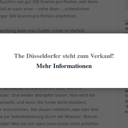
Zucchini von gut 250 Gramm pro Portion, weil beim
ll es nach einer – siehe oben – „ordentlichen
sogar 300 Gramm pro Portion empfehlen.
handlung kann man Zudeln schon im Vorfeld
ser aus den Dingern. Dazu gibst du die Zaghetti in
und lässt sie gut und gern zehn Minuten abtropfen. In
 bereiten und aufsetzen. Denn am Ende muss alles
The Düsseldorfer steht zum Verkauf!
schmeckt. Nichtveganer reiben an dieser Stelle auch
Mehr Informationen
Matsch als du gucken kannst. Also empfehle ich, sie
 Salzwasser zu blanchieren. Also: rein ins
asser. Und wieder abtropfen lassen. Nun wird die
emacht, und wenn die Tunke leicht blubbert,
 anzunehmen. Das dauert vielleicht zwei oder drei
ne zur Selbstbedienung durch die Mitesser. Warum
-Soße? Weil sie sich dann beim Essen nicht anfühlen