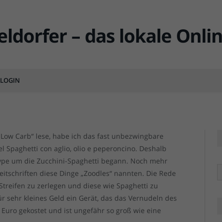
deln mit Tomatensoße
LOGIN
MENTS
„Low Carb“ lese, habe ich das fast unbezwingbare
l Spaghetti con aglio, olio e peperoncino. Deshalb
 Hype um die Zucchini-Spaghetti begann. Noch mehr
R
eitschriften diese Dinge „Zoodles“ nannten. Die Rede
 Streifen zu zerlegen und diese wie Spaghetti zu
ür sehr kleines Geld ein Gerät, das das Vernudeln des
Euro gekostet und ist ungefähr so groß wie eine