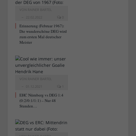
VON
RAINER BARTEL
22.02.2022
0
Erinnerung (Februar 1967):
Die wunderschöne DEG wird
zum ersten Mal deutscher
Meister
VON
RAINER BARTEL
01.12.2021
1
EHC Nürnberg vs DEG 1:4
(0:2/0:1/1:1) – Nur 48
Stunden…