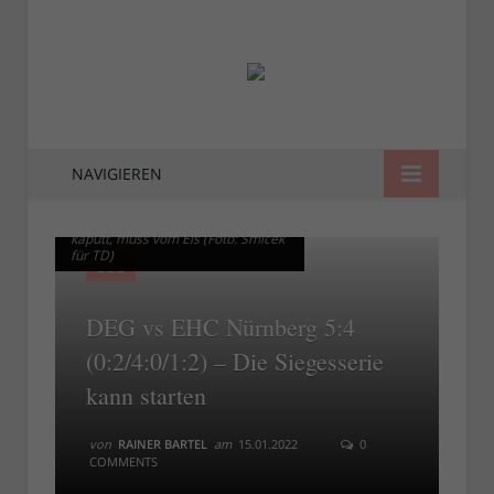
NAVIGIEREN
DEG vs Nürnberg: Fischbuch
DEG vs Nürnberg: Fischbuch
kaputt, muss vom Eis (Foto: Smicek
kaputt, muss vom Eis (Foto: Smicek
für TD)
für TD)
DEG
DEG vs EHC Nürnberg 5:4
(0:2/4:0/1:2) – Die Siegesserie
kann starten
von
RAINER BARTEL
am
15.01.2022
0
COMMENTS