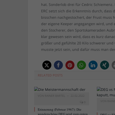
hat. Sonderlob drei für Cedric Schiemenz.
ERC setzt sich die Erkenntnis durch, dass
bisschen nachgestochert, der Frust muss h
der eigene Keeper angegangen wird, und e
den Stocherer, den Sportskameraden Aubry
klar gewesen sein wird, dass es kurz dana
größer und gefühlte 20 Kilo schwerer und 
musste jetzt sein, und dafür muss man den
RELATED
POSTS
VON
RAINER BARTEL
22.02.2022
VON
RAIN
0
Erinnerung (Februar 1967): Die
wunderschöne DEG wird zum ersten
DEG vs EH