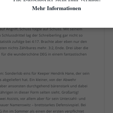
e Bank auf DEG-Seite dann doch bemerkbar, wobei die
Mehr Informationen
 den Tag legten und wild entschlossen waren, auch
g es nur nach vorne, die DEG kam minutenlang kaum
nicht geordnet. Das sah aus wie ein langes, sehr
 auf Angriff, Schuss folgte auf Schuss. Mit seinem
Schlussdrittel lag der Schreiberling gar nicht so
 Statistik zufolge bei 4:17. Brachte aber eben nur den
ten nichts Zählbares mehr. 3:2, Ende. Drei über die
 für die wunderschöne DEG in einem fantastischen
en: Sonderlob eins für Keeper Hendrik Hane, der sein
s abgeliefert hat. Ein kleiner, von der Abwehr
, aber ansonsten durchgehend bärenstark und dabei
ährigen in dieser Form selten sieht. Großartig!
wei Assists, vor allem aber für sein Unterzahl- und
mauer Namenswitz – brettstarkes Defensivspiel. Bei
G ihn im Sommer als einen der ersten verpflichtet