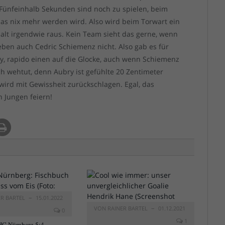
 Fünfeinhalb Sekunden sind noch zu spielen, beim
 das nix mehr werden wird. Also wird beim Torwart ein
alt irgendwie raus. Kein Team sieht das gerne, wenn
ben auch Cedric Schiemenz nicht. Also gab es für
, rapido einen auf die Glocke, auch wenn Schiemenz
ch wehtut, denn Aubry ist gefühlte 20 Zentimeter
wird mit Gewissheit zurückschlagen. Egal, das
 Jungen feiern!
ER BARTEL
15.01.2022
VON
RAINER BARTEL
01.12.2021
0
1
C Nürnberg 5:4