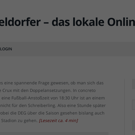
 3:2 (0:1/3:0/0:1) – Sieg
LOGIN
MENTS
DEG vs
DEG vs
s eine spannende Frage gewesen, ob man sich das
te Crux mit den Doppelansetzungen. In concreto
nn eine Fußball-Anstoßzeit von 18:30 Uhr ist an einem
R
nicht für den Schreiberling. Also eine Stunde später
 wobei die DEG über die Saison gesehen bislang auch
s Stadion zu gehen.
[
Lesezeit ca.
4
min
]