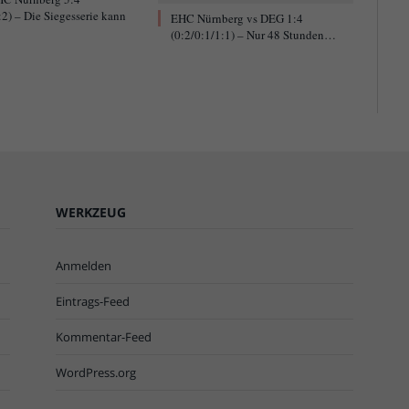
:2) – Die Siegesserie kann
EHC Nürnberg vs DEG 1:4
(0:2/0:1/1:1) – Nur 48 Stunden…
WERKZEUG
Anmelden
Eintrags-Feed
Kommentar-Feed
WordPress.org