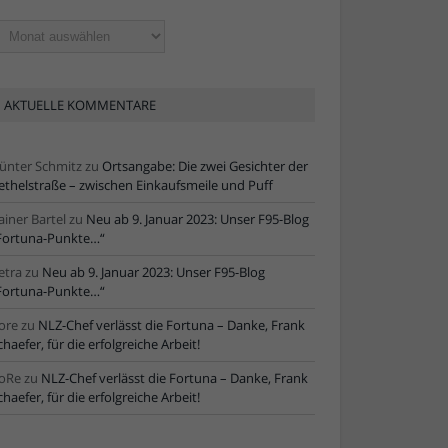
ltere
tikel
AKTUELLE KOMMENTARE
ünter Schmitz
zu
Ortsangabe: Die zwei Gesichter der
ethelstraße – zwischen Einkaufsmeile und Puff
ainer Bartel
zu
Neu ab 9. Januar 2023: Unser F95-Blog
Fortuna-Punkte…“
etra
zu
Neu ab 9. Januar 2023: Unser F95-Blog
Fortuna-Punkte…“
ore
zu
NLZ-Chef verlässt die Fortuna – Danke, Frank
chaefer, für die erfolgreiche Arbeit!
oRe
zu
NLZ-Chef verlässt die Fortuna – Danke, Frank
chaefer, für die erfolgreiche Arbeit!