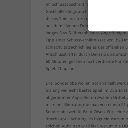
Im Schlussabschnitt machte sich die kurz
Gäste allerdings auch ein Höllentempo an
dieses Spiel noch zu drehen. Für sie gin
aus dem eigenen Drittel, schon gleich gar 
langes 5-vs-5-Überzahlspiel. Angriff folgte
Tipp eines Schussverhältnisses von 3:20 im 
schlecht, tatsächlich lag es der offiziellen
Anschlusstreffer durch DeFazio und ansons
60 Minuten gesehen hochverdiente Punkte
Spiel. Chapeau!
Drei Sonderlobe wollen noch verteilt werd
bislang vielleicht bestes Spiel im DEG-Dres
abgeräumter Abpraller im zweiten Drittel
mit einer Bierruhe, die man von einem 21-j
Sonderlob zwei für Brett Olson. Für seine z
überhaupt – Achtung, es folgt ein extrem 
solchen Auftritten wird klar, warum die DE