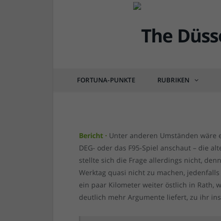
DEG
DEG vs ERC Ingolstadt
trotz kurzer Bank
FORTUNA-PUNKTE
RUBRIKEN
von
RAINER BARTEL
am
28.11.2021
0 COM
Bericht ·
Unter anderen Umständen wäre e
DEG- oder das F95-Spiel anschaut – die al
stellte sich die Frage allerdings nicht, de
Werktag quasi nicht zu machen, jedenfalls 
ein paar Kilometer weiter östlich in Rath,
deutlich mehr Argumente liefert, zu ihr in