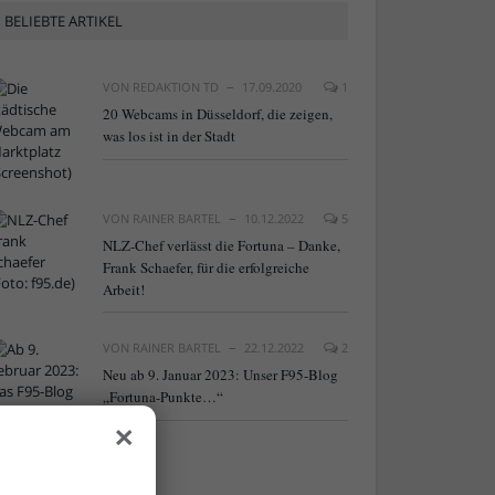
BELIEBTE ARTIKEL
VON
REDAKTION TD
17.09.2020
1
20 Webcams in Düsseldorf, die zeigen,
was los ist in der Stadt
VON
RAINER BARTEL
10.12.2022
5
NLZ-Chef verlässt die Fortuna – Danke,
Frank Schaefer, für die erfolgreiche
Arbeit!
VON
RAINER BARTEL
22.12.2022
2
Neu ab 9. Januar 2023: Unser F95-Blog
„Fortuna-Punkte…“
×