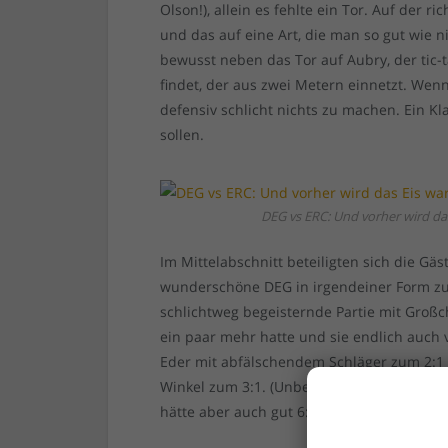
Olson!), allein es fehlte ein Tor. Auf der ri
und das auf eine Art, die man so gut wie 
bewusst neben das Tor auf Aubry, der tic-
findet, der aus zwei Metern einnetzt. Wen
defensiv schlicht nichts zu machen. Ein Kla
sollen.
DEG vs ERC: Und vorher wird da
Im Mittelabschnitt beteiligten sich die Gä
wunderschöne DEG in irgendeiner Form zurü
schlichtweg begeisternde Partie mit Groß
ein paar mehr hatte und sie endlich auch 
Eder mit abfälschendem Schläger zum 2:1 
Winkel zum 3:1. (Unbedingt weiterverpflich
hätte aber auch gut 6:3 stehen dürfen. Im