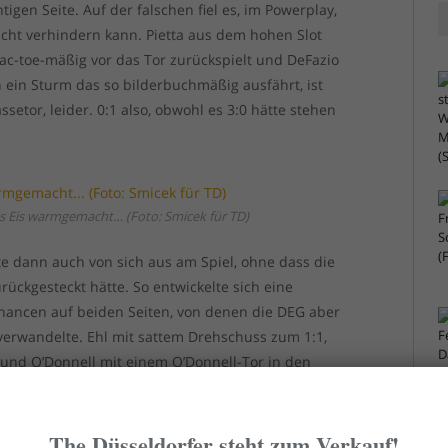
chtigen Seite. Auf der falschen fiel es, im Powerplay,
nicht verhindern kann. Pietta aus dem hohen Slot
tac-toe-mäßig vor das Tor zurückspielt und DeFazio
n ein Sturm das so bilderbuchmäßig ausfährt, ist
ssetor, leider. 0:1 also, obwohl es 3:0 hätte stehen
s Eis warmgemacht… (Foto: Smicek für TD)
ste dann auch von sich aus am Spiel, ohne dass die
ckgesteckt hätte. So entwickelte sich eine
chancen auf beiden Seiten, von denen die DEG aber
verwandelte. Ehl mit sattem Drehschuss zum 1:1,
und O’Donnell mit einem O’Donnell-Tor in den
ten, den Mann!) 3:1 also nach dem zweiten Drittel, es
merhin stimmte die Tendenz jetzt.
The Düsseldorfer steht zum Verkauf!