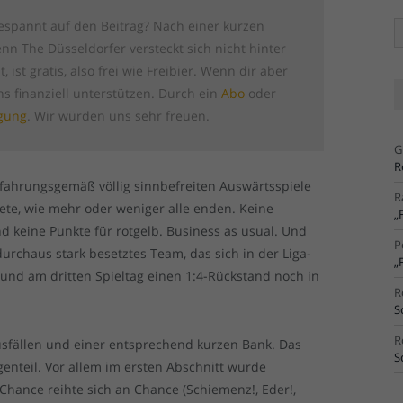
espannt auf den Beitrag? Nach einer kurzen
Ä
Ar
n The Düsseldorfer versteckt sich nicht hinter
, ist gratis, also frei wie Freibier. Wenn dir aber
uns finanziell unterstützen. Durch ein
Abo
oder
igung
. Wir würden uns sehr freuen.
G
R
erfahrungsgemäß völlig sinnbefreiten Auswärtsspiele
R
dete, wie mehr oder weniger alle enden. Keine
„
 keine Punkte für rotgelb. Business as usual. Und
P
durchaus stark besetztes Team, das sich in der Liga-
„
e und am dritten Spieltag einen 1:4-Rückstand noch in
R
S
R
usfällen und einer entsprechend kurzen Bank. Das
S
genteil. Vor allem im ersten Abschnitt wurde
 Chance reihte sich an Chance (Schiemenz!, Eder!,