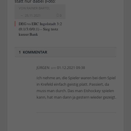
VON
RAINER BARTEL
28.11.2021
0
DEG vs ERC Ingolstadt 3:2
(0:1/3:0/0:1) – Sieg trotz
kurzer Bank
1 KOMMENTAR
JÜRGEN
am
01.12.2021 09:38
Ich nehme an, die Spieler waren bei dem Spiel
in Krefeld einfach geistig platt. Passiert, da
muss man durch. Das man Eishockey spielen
kann, hat man dann ja gestern wieder gezeigt.