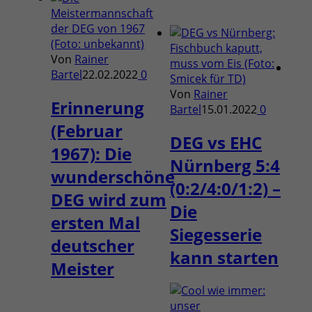
Von
Rainer
Bartel
22.02.2022
0
Von
Rainer
Erinnerung
Bartel
15.01.2022
0
(Februar
DEG vs EHC
1967): Die
Nürnberg 5:4
wunderschöne
(0:2/4:0/1:2) –
DEG wird zum
Die
ersten Mal
Siegesserie
deutscher
kann starten
Meister