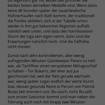
bis eigentlich gar nix, wobei dies ja immer die
beiden Seiten derselben Medaille sind. Wenn dann
keine 48 Stunden später der sauerländische
Hühnerhaufen nach Rath kommt, der traditionell
die Punkte abliefert, sich in der Tabelle schon
wieder in ihm gut bekannten Regionen aufhält,
nämlich weit unten, und dazu den harmlosesten
Sturm der Liga sein eigen nennt, dann sind die
Erwartungen natürlich hoch. Und die Fallhöhe
nicht minder.
Zumal nach zehn kontrollierten, aber wenig
aufregenden Minuten Gästekeeper Peters so nett
war, als Türöffner einen verspäteten Mittagsschlaf
zu halten – Tor Bukarts, der eher aus Jux
geschossen hat, weil der Rest gerade wechseln
war, wenig später sogar endlich der vierte Sturm
bzw. dessen gesunde Reste in Person von Patrick
Buzas (wir erinnern uns: Bu-sasch, nicht Bu-zaß)
zum ersten Saisontor kommt und man neben der
Führung auch noch mit knapp zwei Minuten