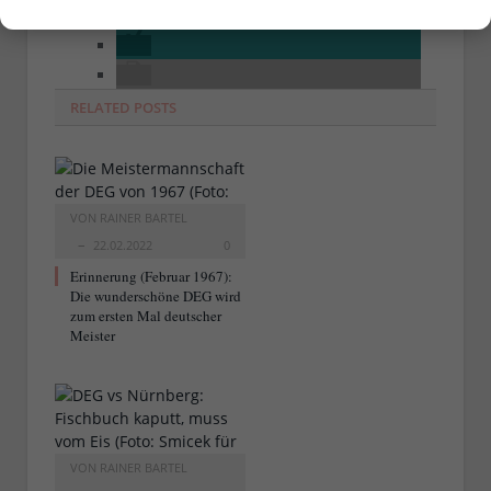
RELATED
POSTS
VON
RAINER BARTEL
22.02.2022
0
Erinnerung (Februar 1967):
Die wunderschöne DEG wird
zum ersten Mal deutscher
Meister
VON
RAINER BARTEL