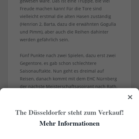
gewesen wäre. Das ist eine Truppe, die viel
Freude machen kann! Für die Tore sind
vielleicht erstmal die alten Hasen zuständig
(Henrion 2, Barta, dazu die erwähnten Gogulla
und Pimm), aber auch die Reihen dahinter
werden gefährlich sein.
Fünf Punkte nach zwei Spielen, dazu erst zwei
Gegentore, es gab schon schlechtere
Saisonauftakte. Nun geht es dreimal auf
Reisen, danach kommt mit dem EHC Nürnberg
der nächste Meisterschaftsaspirant nach Rath.
×
Nur zu, die wunderschöne DEG ist bereit!
The Düsseldorfer steht zum Verkauf!
Mehr Informationen