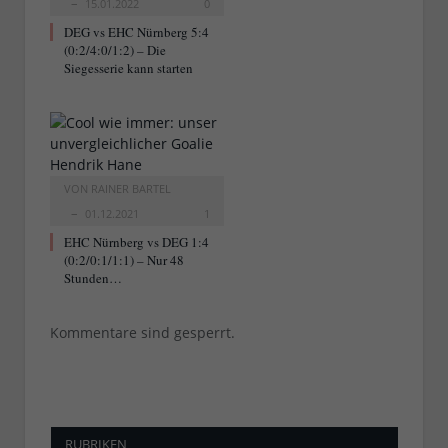
15.01.2022
0
DEG vs EHC Nürnberg 5:4
(0:2/4:0/1:2) – Die
Siegesserie kann starten
VON
RAINER BARTEL
01.12.2021
1
EHC Nürnberg vs DEG 1:4
(0:2/0:1/1:1) – Nur 48
Stunden…
Kommentare sind gesperrt.
RUBRIKEN