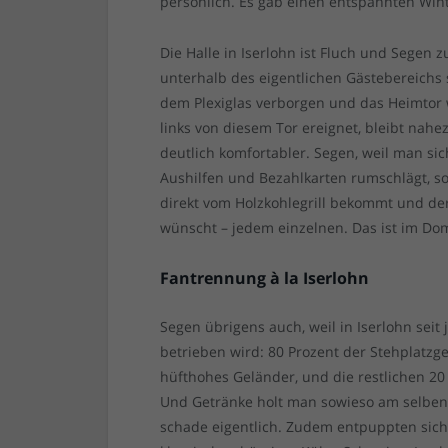
persönlich. Es gab einen entspannten Win
Die Halle in Iserlohn ist Fluch und Segen
unterhalb des eigentlichen Gästebereichs s
dem Plexiglas verborgen und das Heimtor 
links von diesem Tor ereignet, bleibt nah
deutlich komfortabler. Segen, weil man sic
Aushilfen und Bezahlkarten rumschlägt, s
direkt vom Holzkohlegrill bekommt und der
wünscht – jedem einzelnen. Das ist im Do
Fantrennung à la Iserlohn
Segen übrigens auch, weil in Iserlohn sei
betrieben wird: 80 Prozent der Stehplatz
hüfthohes Geländer, und die restlichen 2
Und Getränke holt man sowieso am selben S
schade eigentlich. Zudem entpuppten sich 