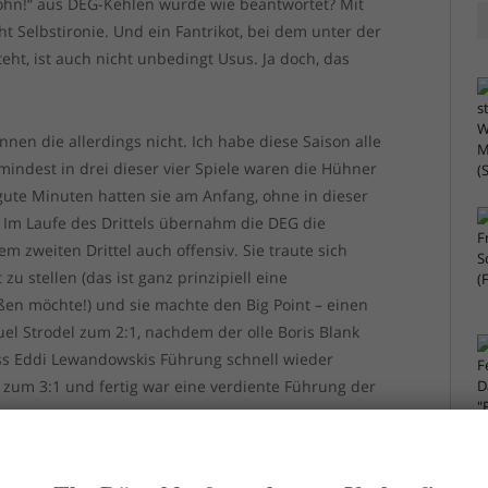
lohn!“ aus DEG-Kehlen wurde wie beantwortet? Mit
ht Selbstironie. Und ein Fantrikot, bei dem unter der
ht, ist auch nicht unbedingt Usus. Ja doch, das
önnen die allerdings nicht. Ich habe diese Saison alle
mindest in drei dieser vier Spiele waren die Hühner
 gute Minuten hatten sie am Anfang, ohne in dieser
. Im Laufe des Drittels übernahm die DEG die
m zweiten Drittel auch offensiv. Sie traute sich
zu stellen (das ist ganz prinzipiell eine
en möchte!) und sie machte den Big Point – einen
l Strodel zum 2:1, nachdem der olle Boris Blank
s Eddi Lewandowskis Führung schnell wieder
 zum 3:1 und fertig war eine verdiente Führung der
. Ihr Aufbäumen war eher niedlich als gefährlich,