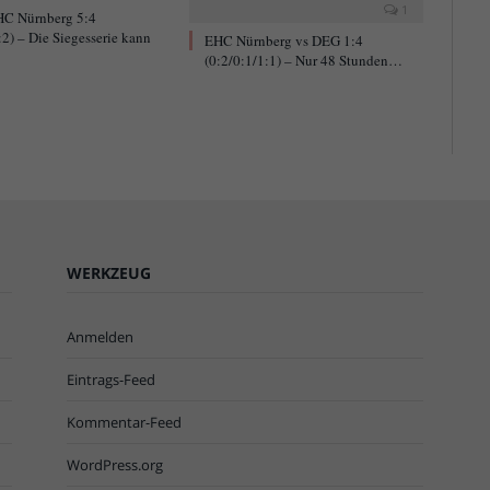
1
C Nürnberg 5:4
:2) – Die Siegesserie kann
EHC Nürnberg vs DEG 1:4
(0:2/0:1/1:1) – Nur 48 Stunden…
WERKZEUG
Anmelden
Eintrags-Feed
Kommentar-Feed
WordPress.org