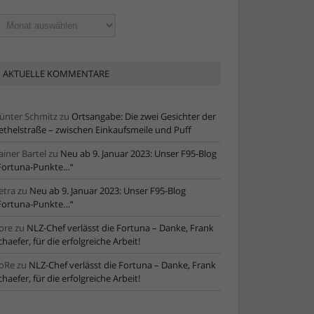
ltere
tikel
AKTUELLE KOMMENTARE
ünter Schmitz
zu
Ortsangabe: Die zwei Gesichter der
ethelstraße – zwischen Einkaufsmeile und Puff
ainer Bartel
zu
Neu ab 9. Januar 2023: Unser F95-Blog
Fortuna-Punkte…“
etra
zu
Neu ab 9. Januar 2023: Unser F95-Blog
Fortuna-Punkte…“
ore
zu
NLZ-Chef verlässt die Fortuna – Danke, Frank
chaefer, für die erfolgreiche Arbeit!
oRe
zu
NLZ-Chef verlässt die Fortuna – Danke, Frank
chaefer, für die erfolgreiche Arbeit!