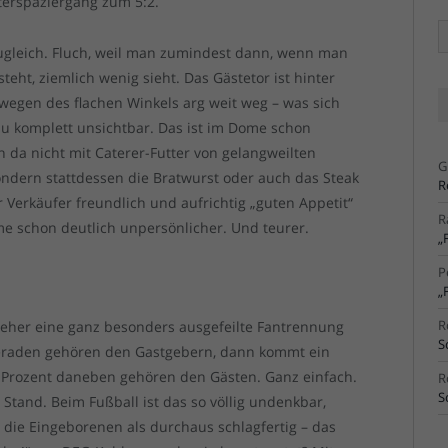
terspaziergang zum 5:2.
Ä
Ar
 zugleich. Fluch, weil man zumindest dann, wenn man
teht, ziemlich wenig sieht. Das Gästetor ist hinter
wegen des flachen Winkels arg weit weg – was sich
ezu komplett unsichtbar. Das ist im Dome schon
h da nicht mit Caterer-Futter von gelangweilten
G
ondern stattdessen die Bratwurst oder auch das Steak
R
 Verkäufer freundlich und aufrichtig „guten Appetit“
R
me schon deutlich unpersönlicher. Und teurer.
„
P
„
R
t jeher eine ganz besonders ausgefeilte Fantrennung
S
geraden gehören den Gastgebern, dann kommt ein
0 Prozent daneben gehören den Gästen. Ganz einfach.
R
S
tand. Beim Fußball ist das so völlig undenkbar,
die Eingeborenen als durchaus schlagfertig – das