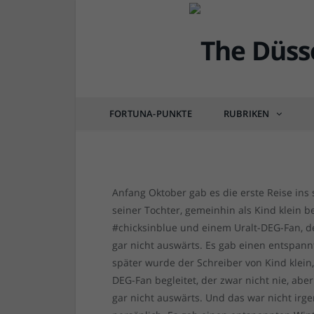
DEG
DEG-Wochenende: Wint
inklusive
FORTUNA-PUNKTE
RUBRIKEN
von
RAINER BARTEL
am
15.01.2018
0 COM
Anfang Oktober gab es die erste Reise ins
seiner Tochter, gemeinhin als Kind klein 
#chicksinblue und einem Uralt-DEG-Fan, de
gar nicht auswärts. Es gab einen entspan
später wurde der Schreiber von Kind klein
DEG-Fan begleitet, der zwar nicht nie, abe
gar nicht auswärts. Und das war nicht irg