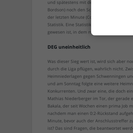
und spätestens mit dem 4:1 durch einen Sc
Bordson) noch den Schläger gehalten hatte
der letzten Minute (Combs für die, Machac
Statistik. Eine Statistik, die besagt, dass 
gewesen ist, in dem mehr als drei Treffer 
DEG uneinheitlich
Was dieser Sieg wert ist, wird sich aber no
durch die Liga pflügen, wahrlich nicht. Zw
Heimniederlagen gegen Schwenningen und 
und am Sonntag folgte eine weitere Heimni
Konkurrenten. Und zwar eine, die doch ein
Mathias Niederberger im Tor, der gerade e
Bakala, der seit Wochen einen prima Job 
nachdem man einen 0:2-Rückstand aufgehol
Minute, bevor auch der Anschlusstreffer 
ist? Das sind Fragen, die beantwortet werd