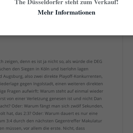
The Düsseldorfer steht zum Verkauf!
huss von Ebner, in den Bordson (jaja, schon wieder
, war sowieso der Deckel drauf. Die beiden Tore in
Mehr Informationen
ek mit einem EN für uns) waren nur noch für die
dies das einzige der letzten sechzehn DEG-Spiele
erzielt wurden.
ch zeigen, denn es ist ja nicht so, als würde die DEG
ischen den Siegen in Köln und Iserlohn lagen
Augsburg, also zwei direkte Playoff-Konkurrenten,
ederlage gegen Ingolstadt, einen weiteren direkten
ige Fragen aufwirft: Warum steht auf einmal wieder
rst von einer Verletzung genesen ist und nicht Dan
macht? Oder: Warum fängt man sich zwölf Sekunden,
t hat, das 2:3? Oder: Warum dauert es nur eine
zum 3:4 durch den nächsten Gegentreffer Makulatur
en müssen, vor allem die erste. Nicht, dass