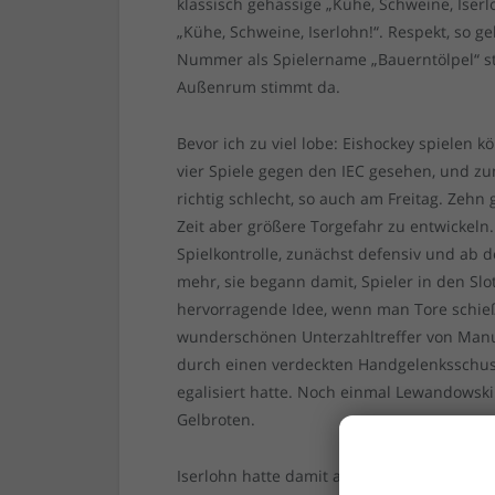
klassisch gehässige „Kühe, Schweine, Iser
„Kühe, Schweine, Iserlohn!“. Respekt, so ge
Nummer als Spielername „Bauerntölpel“ ste
Außenrum stimmt da.
Bevor ich zu viel lobe: Eishockey spielen k
vier Spiele gegen den IEC gesehen, und zu
richtig schlecht, so auch am Freitag. Zehn
Zeit aber größere Torgefahr zu entwickeln
Spielkontrolle, zunächst defensiv und ab de
mehr, sie begann damit, Spieler in den Slot 
hervorragende Idee, wenn man Tore schieß
wunderschönen Unterzahltreffer von Manue
durch einen verdeckten Handgelenksschus
egalisiert hatte. Noch einmal Lewandowski
Gelbroten.
Iserlohn hatte damit auch insgesamt fertig