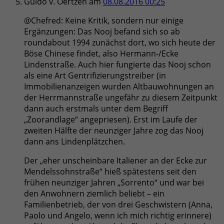
Guido v. Oertzen
am
08.08.2016 00:25
@Chefred: Keine Kritik, sondern nur einige
Ergänzungen: Das Nooj befand sich so ab
roundabout 1994 zunächst dort, wo sich heute der
Böse Chinese findet, also Hermann-/Ecke
Lindenstraße. Auch hier fungierte das Nooj schon
als eine Art Gentrifizierungstreiber (in
Immobilienanzeigen wurden Altbauwohnungen an
der Herrmannstraße ungefähr zu diesem Zeitpunkt
dann auch erstmals unter dem Begriff
„Zoorandlage“ angepriesen). Erst im Laufe der
zweiten Hälfte der neunziger Jahre zog das Nooj
dann ans Lindenplätzchen.
Der „eher unscheinbare Italiener an der Ecke zur
Mendelssohnstraße“ hieß spätestens seit den
frühen neunziger Jahren „Sorrento“ und war bei
den Anwohnern ziemlich beliebt – ein
Familienbetrieb, der von drei Geschwistern (Anna,
Paolo und Angelo, wenn ich mich richtig erinnere)