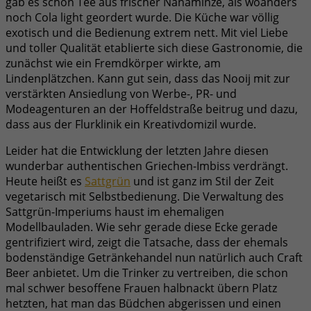
gab es schon Tee aus frischer Nanaminze, als woanders
noch Cola light geordert wurde. Die Küche war völlig
exotisch und die Bedienung extrem nett. Mit viel Liebe
und toller Qualität etablierte sich diese Gastronomie, die
zunächst wie ein Fremdkörper wirkte, am
Lindenplätzchen. Kann gut sein, dass das Nooij mit zur
verstärkten Ansiedlung von Werbe-, PR- und
Modeagenturen an der Hoffeldstraße beitrug und dazu,
dass aus der Flurklinik ein Kreativdomizil wurde.
Leider hat die Entwicklung der letzten Jahre diesen
wunderbar authentischen Griechen-Imbiss verdrängt.
Heute heißt es
Sattgrün
und ist ganz im Stil der Zeit
vegetarisch mit Selbstbedienung. Die Verwaltung des
Sattgrün-Imperiums haust im ehemaligen
Modellbauladen. Wie sehr gerade diese Ecke gerade
gentrifiziert wird, zeigt die Tatsache, dass der ehemals
bodenständige Getränkehandel nun natürlich auch Craft
Beer anbietet. Um die Trinker zu vertreiben, die schon
mal schwer besoffene Frauen halbnackt übern Platz
hetzten, hat man das Büdchen abgerissen und einen