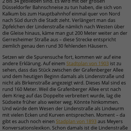
2 bis 34 geblieben sind. Es wird mit der großen
Düsseldorfer Bahnschneise zu tun haben, die sich von
Kalkum bis zum Hauptbahnhof einmal quer von Nord
nach Süd durch die Stadt zieht. Verlängert man das
Zipfelchen der Lindenstraße nämlich nach Westen über
die Gleise hinaus, käme man gut 200 Meter weiter an der
Gerresheimer Straße aus – diese Strecke entspricht
ziemlich genau den rund 30 fehlenden Häusern.
Setzen wir die Spurensuche fort, kommen wir auf eine
andere Erklärung. Auf einem
Stadtplan von 1903
ist zu
sehen, dass das Stück zwischen der Grafenberger Allee
und dem heutigen Beginn damals als Lindenstraße und
nicht als Birkenstraße angezeigt wird. Dieses Mal sind es
rund 160 Meter. Weil die Grafenberger Allee erst nach
dem Krieg auf das Doppelte verbreitert wurde, lag die
Südseite früher also weiter weg. Könnte hinkommen.
Und würde dem Wesen der Lindenstraße als Lindwurm
mit vielen Ecken und Kurven entsprechen. Moment – da
gibt es auch noch einen
Stadplan von 1893
aus Meyers
Konversationslexikon. Schon damals ist die Lindenstraße