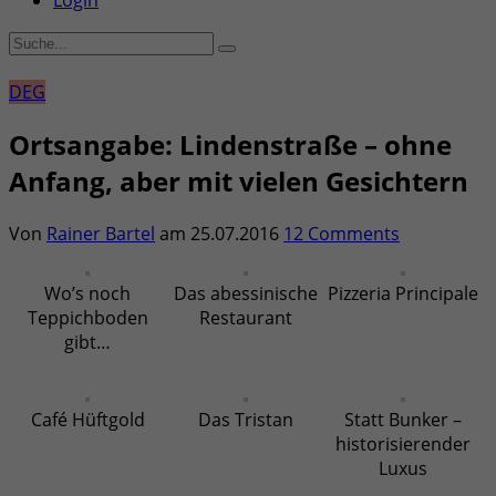
Login
DEG
Ortsangabe: Lindenstraße – ohne
Anfang, aber mit vielen Gesichtern
Von
Rainer Bartel
am
25.07.2016
12 Comments
Wo’s noch
Das abessinische
Pizzeria Principale
Teppichboden
Restaurant
gibt…
Café Hüftgold
Das Tristan
Statt Bunker –
historisierender
Luxus