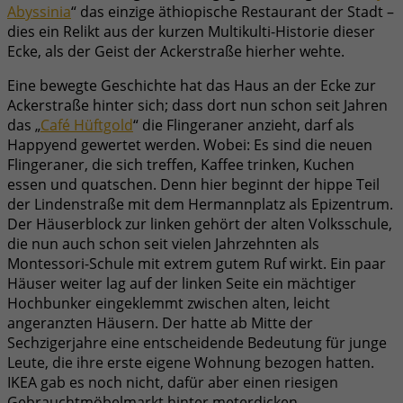
Abyssinia
“ das einzige äthiopische Restaurant der Stadt –
dies ein Relikt aus der kurzen Multikulti-Historie dieser
Ecke, als der Geist der Ackerstraße hierher wehte.
Eine bewegte Geschichte hat das Haus an der Ecke zur
Ackerstraße hinter sich; dass dort nun schon seit Jahren
das „
Café Hüftgold
“ die Flingeraner anzieht, darf als
Happyend gewertet werden. Wobei: Es sind die neuen
Flingeraner, die sich treffen, Kaffee trinken, Kuchen
essen und quatschen. Denn hier beginnt der hippe Teil
der Lindenstraße mit dem Hermannplatz als Epizentrum.
Der Häuserblock zur linken gehört der alten Volksschule,
die nun auch schon seit vielen Jahrzehnten als
Montessori-Schule mit extrem gutem Ruf wirkt. Ein paar
Häuser weiter lag auf der linken Seite ein mächtiger
Hochbunker eingeklemmt zwischen alten, leicht
angeranzten Häusern. Der hatte ab Mitte der
Sechzigerjahre eine entscheidende Bedeutung für junge
Leute, die ihre erste eigene Wohnung bezogen hatten.
IKEA gab es noch nicht, dafür aber einen riesigen
Gebrauchtmöbelmarkt hinter meterdicken