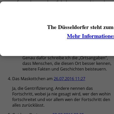
aufgewachsen und zur Schule geagngen bin und an
der ich wieder seit der Vorgentrifizierungszeit
wohne, eine Menge zu erzählen gibt:-)
Raf
am
26.07.2016 00:06
The Düsseldorfer steht zum
Sorry, die Pizzeria ist auf der linken Seite:-))
Mehr Informatione
Rainer Bartel
am
26.07.2016 08:33
Vielen Dank für die vielen Ergänzungen!
Genau dafür schreibe ich die „Ortsangaben“,
dass Menschen, die diesen Ort besser kennen,
weitere Fakten und Geschichten beisteuern.
Das Maskottchen
am
26.07.2016 11:27
Ja, die Gentrifizierung. Andere nennen das
Fortschritt, wobei ja nie gesagt wird, wer den wohin
fortschreitet und vor allem wen der Fortschritt den
alles zurücklässt.