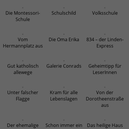
Die Montessori-
Schulschild
Volksschule
Schule
Vom
Die Oma Erika
834 – der Linden-
Hermannplatz aus
Express
Gut katholisch
Galerie Conrads
Geheimtipp für
allewege
LeserInnen
Unter falscher
Kram für alle
Von der
Flagge
Lebenslagen
Dorotheenstraße
aus
Der ehemalige
Schon immer ein
Das heilige Haus