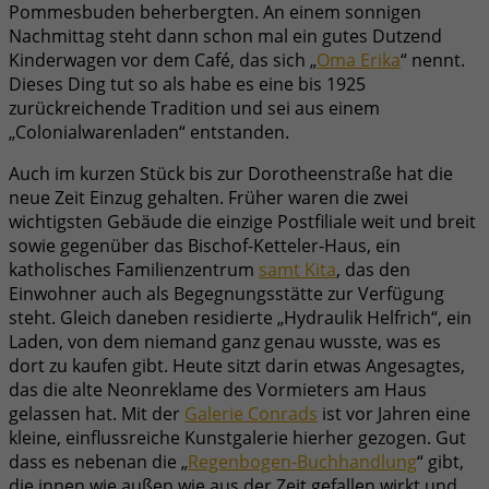
Pommesbuden beherbergten. An einem sonnigen
Nachmittag steht dann schon mal ein gutes Dutzend
Kinderwagen vor dem Café, das sich „
Oma Erika
“ nennt.
Dieses Ding tut so als habe es eine bis 1925
zurückreichende Tradition und sei aus einem
„Colonialwarenladen“ entstanden.
Auch im kurzen Stück bis zur Dorotheenstraße hat die
neue Zeit Einzug gehalten. Früher waren die zwei
wichtigsten Gebäude die einzige Postfiliale weit und breit
sowie gegenüber das Bischof-Ketteler-Haus, ein
katholisches Familienzentrum
samt Kita
, das den
Einwohner auch als Begegnungsstätte zur Verfügung
steht. Gleich daneben residierte „Hydraulik Helfrich“, ein
Laden, von dem niemand ganz genau wusste, was es
dort zu kaufen gibt. Heute sitzt darin etwas Angesagtes,
das die alte Neonreklame des Vormieters am Haus
gelassen hat. Mit der
Galerie Conrads
ist vor Jahren eine
kleine, einflussreiche Kunstgalerie hierher gezogen. Gut
dass es nebenan die „
Regenbogen-Buchhandlung
“ gibt,
die innen wie außen wie aus der Zeit gefallen wirkt und