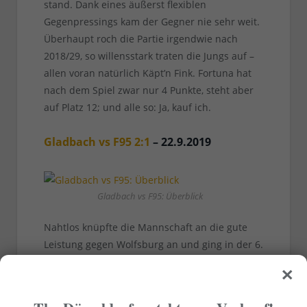
stand. Dank eines äußerst flexiblen
Gegenpressings kam der Gegner nie sehr weit.
Überhaupt roch die Partie irgendwie nach
2018/29, so willensstark traten die Jungs auf –
allen voran natürlich Käpt’n Fink. Fortuna hat
nach dem Spiel zwar nur 4 Punkte, steht aber
auf Platz 12; und alle so: Ja, kauf ich.
Gladbach vs F95 2:1
– 22.9.2019
Gladbach vs F95: Überblick
Nahtlos knüpfte die Mannschaft an die gute
Leistung gegen Wolfsburg an und ging in der 6.
×
Minute in Führung. Übrigens mit Dawid
Kownacki und Kenan Karaman als
Doppelspitze sowie Kasim Adams als