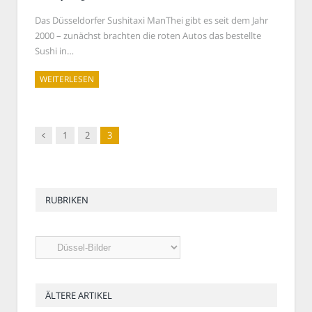
Das Düsseldorfer Sushitaxi ManThei gibt es seit dem Jahr
2000 – zunächst brachten die roten Autos das bestellte
Sushi in…
WEITERLESEN
←
1
2
3
Vorherige
RUBRIKEN
Rubriken
ÄLTERE ARTIKEL