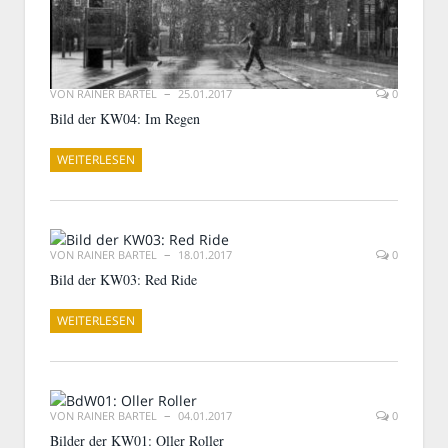
VON
RAINER BARTEL
25.01.2017
0
Bild der KW04: Im Regen
WEITERLESEN
VON
RAINER BARTEL
18.01.2017
0
Bild der KW03: Red Ride
WEITERLESEN
VON
RAINER BARTEL
04.01.2017
0
Bilder der KW01: Oller Roller