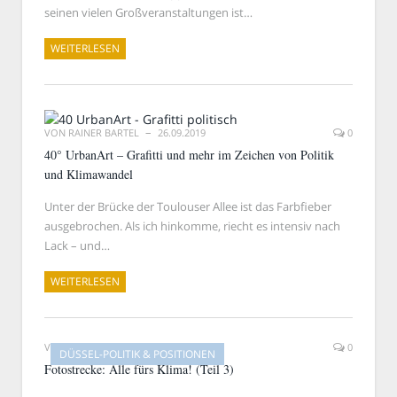
seinen vielen Großveranstaltungen ist…
WEITERLESEN
VON
RAINER BARTEL
26.09.2019
0
40° UrbanArt – Grafitti und mehr im Zeichen von Politik
und Klimawandel
Unter der Brücke der Toulouser Allee ist das Farbfieber
ausgebrochen. Als ich hinkomme, riecht es intensiv nach
Lack – und…
WEITERLESEN
VON
RAINER BARTEL
24.09.2019
0
DÜSSEL-POLITIK & POSITIONEN
Fotostrecke: Alle fürs Klima! (Teil 3)