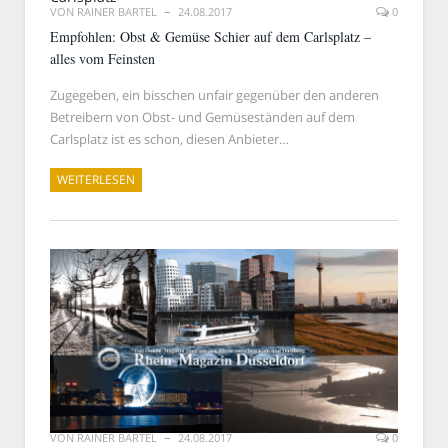
VON
RAINER BARTEL
24.08.2017
0
Empfohlen: Obst & Gemüse Schier auf dem Carlsplatz –
alles vom Feinsten
Zugegeben, ein bisschen unfair gegenüber den anderen
Betreibern von Obst- und Gemüseständen auf dem
Carlsplatz ist es schon, diesen Anbieter…
WEITERLESEN
VON
RAINER BARTEL
24.08.2017
0