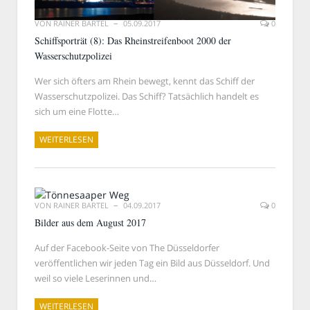
VON
RAINER BARTEL
05.09.2017
0
Schiffsporträt (8): Das Rheinstreifenboot 2000 der
Wasserschutzpolizei
Wer sich öfters am Rhein bewegt, kennt das Schiff der
Wasserschutzpolizei. Das Schiff? Tatsächlich handelt es
sich um eine Flotte…
WEITERLESEN
VON
RAINER BARTEL
04.09.2017
0
Bilder aus dem August 2017
Auf der Facebook-Seite von The Düsseldorfer
veröffentlichen wir jeden Tag ein Bild aus Düsseldorf. Und
weil so viele Leserinnen und…
WEITERLESEN