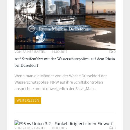
VON
RAINER BARTEL
11.09.2017
0
Auf Streifenfahrt mit der Wasserschutzpolizei auf dem Rhein
bei Düsseldorf
Wenn man die Männer von der Wache Düsseldorf der
Wasserschutzpolizei NRW auf ihre Schiffskontrollen
anspricht, kommt unweigerlich der Satz: „Man…
WEITERLESEN
VON
RAINER BARTEL
10.09.2017
3