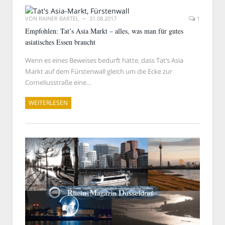
VON
RAINER BARTEL
31.08.2017
1
Empfohlen: Tat’s Asia Markt – alles, was man für gutes
asiatisches Essen braucht
Wenn es eines Beweises bedurft hätte, dass Tat’s Asia
Markt auf dem Fürstenwall gleich um die Ecke zur
Corneliusstraße eine…
WEITERLESEN