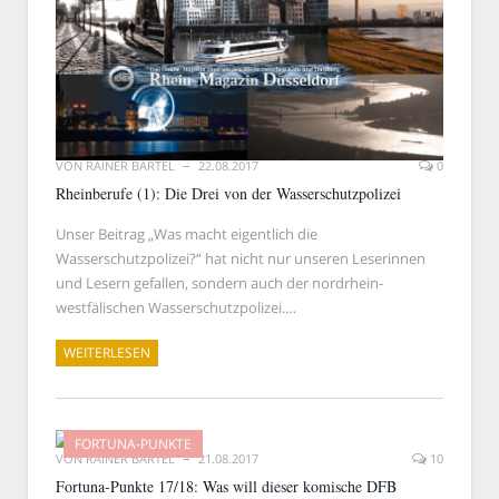
VON
RAINER BARTEL
22.08.2017
0
Rheinberufe (1): Die Drei von der Wasserschutzpolizei
Unser Beitrag „Was macht eigentlich die
Wasserschutzpolizei?“ hat nicht nur unseren Leserinnen
und Lesern gefallen, sondern auch der nordrhein-
westfälischen Wasserschutzpolizei.…
WEITERLESEN
FORTUNA-PUNKTE
VON
RAINER BARTEL
21.08.2017
10
Fortuna-Punkte 17/18: Was will dieser komische DFB