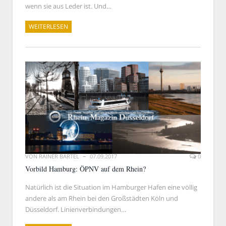
wenn sie aus Leder ist. Und…
WEITERLESEN
VON
RAINER BARTEL
07.09.2017
0
Vorbild Hamburg: ÖPNV auf dem Rhein?
Natürlich ist die Situation im Hamburger Hafen eine völlig
andere als am Rhein bei den Großstädten Köln und
Düsseldorf. Linienverbindungen…