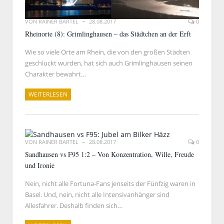
VON
RAINER BARTEL
28.08.2017
0
Rheinorte (8): Grimlinghausen – das Städtchen an der Erft
Wie so viele Orte am Rhein, die von den großen Städten
geschluckt wurden, hat sich auch Grimlinghausen seinen
Charakter bewahrt…
WEITERLESEN
VON
RAINER BARTEL
28.08.2017
0
Sandhausen vs F95 1:2 – Von Konzentration, Wille, Freude
und Ironie
Nein, nicht alle Fortuna-Fans jenseits der Fünfzig waren in
Basel. Und, nein, nicht alle Intensivanhänger sind
Allesfahrer. Deshalb finden sich…