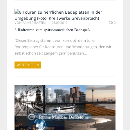
VON
RAINER BARTEL
05.09.2017
0
8 Radtouren zum spätsommerlichen Badespaß
[Dieser Beitrag stammt von komoot, dem tollen
Routenplaner für Radtouren und Wanderungen, den wir
selbst schon seit Langem gern benutzen…
WEITERLESEN