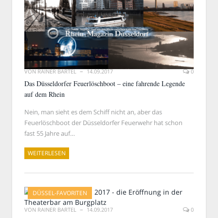
VON
RAINER BARTEL
14.09.2017
0
Das Düsseldorfer Feuerlöschboot – eine fahrende Legende
auf dem Rhein
Nein, man sieht es dem Schiff nicht an, aber das
Feuerlöschboot der Düsseldorfer Feuerwehr hat schon
fast 55 Jahre auf…
WEITERLESEN
DÜSSEL-FAVORITEN
VON
RAINER BARTEL
14.09.2017
0