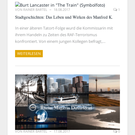
VON
RAINER BARTEL
18.08.2017
1
Stadtgeschichten: Das Leben und Wirken des Manfred K.
In einer älteren Tatort-Folge wurd die Kommissarin mit
ihrem Handeln zu Zeiten des RAF-Terrorismus
konfrontiert. Von einem jungen Kollegen befragt,…
WEITERLESEN
VON
RAINER BARTEL
17.08.2017
0