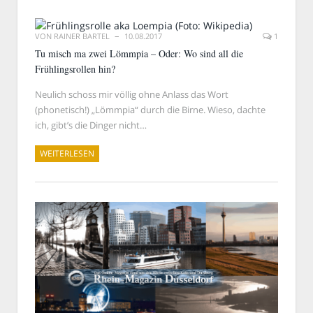
VON
RAINER BARTEL
10.08.2017
1
Tu misch ma zwei Lömmpia – Oder: Wo sind all die
Frühlingsrollen hin?
Neulich schoss mir völlig ohne Anlass das Wort
(phonetisch!) „Lömmpia“ durch die Birne. Wieso, dachte
ich, gibt’s die Dinger nicht…
WEITERLESEN