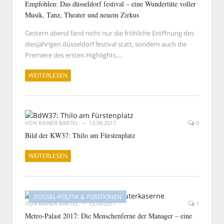
Empfohlen: Das düsseldorf festival – eine Wundertüte voller
Musik, Tanz, Theater und neuem Zirkus
Gestern abend fand nicht nur die fröhliche Eröffnung des
diesjährigen düsseldorf festival statt, sondern auch die
Premiere des ersten Highlights.…
WEITERLESEN
VON
RAINER BARTEL
13.09.2017
0
Bild der KW37: Thilo am Fürstenplatz
WEITERLESEN
DÜSSEL-POLITIK & POSITIONEN
VON
RAINER BARTEL
12.09.2017
1
Metro-Palast 2017: Die Menschenferne der Manager – eine