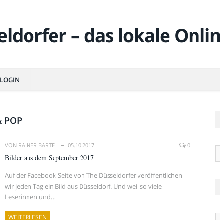
LOGIN
& POP
VON
RAINER BARTEL
05.10.2017
0
R
Bilder aus dem September 2017
Auf der Facebook-Seite von The Düsseldorfer veröffentlichen
wir jeden Tag ein Bild aus Düsseldorf. Und weil so viele
Leserinnen und…
Ä
WEITERLESEN