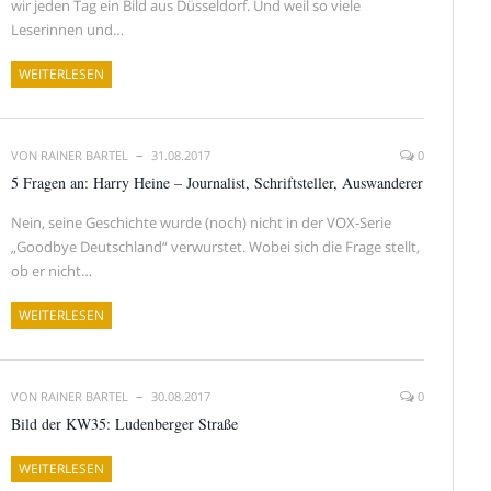
wir jeden Tag ein Bild aus Düsseldorf. Und weil so viele
Leserinnen und…
WEITERLESEN
VON
RAINER BARTEL
31.08.2017
0
5 Fragen an: Harry Heine – Journalist, Schriftsteller, Auswanderer
Nein, seine Geschichte wurde (noch) nicht in der VOX-Serie
„Goodbye Deutschland“ verwurstet. Wobei sich die Frage stellt,
ob er nicht…
WEITERLESEN
VON
RAINER BARTEL
30.08.2017
0
Bild der KW35: Ludenberger Straße
WEITERLESEN