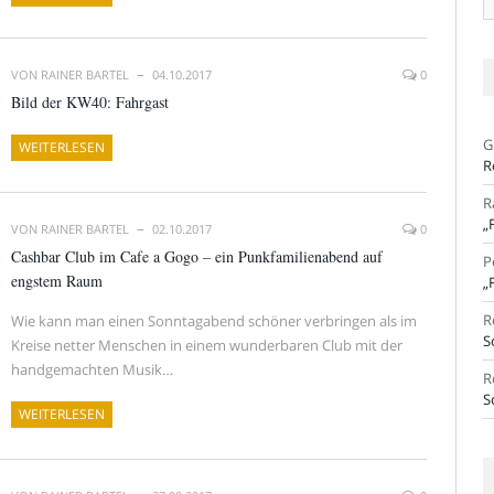
Ar
VON
RAINER BARTEL
04.10.2017
0
Bild der KW40: Fahrgast
G
WEITERLESEN
R
R
„
VON
RAINER BARTEL
02.10.2017
0
Cashbar Club im Cafe a Gogo – ein Punkfamilienabend auf
P
engstem Raum
„
R
Wie kann man einen Sonntagabend schöner verbringen als im
S
Kreise netter Menschen in einem wunderbaren Club mit der
handgemachten Musik…
R
S
WEITERLESEN