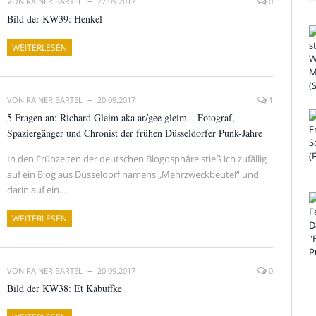
VON
RAINER BARTEL
27.09.2017
0
Bild der KW39: Henkel
WEITERLESEN
VON
RAINER BARTEL
20.09.2017
1
5 Fragen an: Richard Gleim aka ar/gee gleim – Fotograf,
Spaziergänger und Chronist der frühen Düsseldorfer Punk-Jahre
In den Frühzeiten der deutschen Blogosphäre stieß ich zufällig
auf ein Blog aus Düsseldorf namens „Mehrzweckbeutel“ und
darin auf ein…
WEITERLESEN
VON
RAINER BARTEL
20.09.2017
0
Bild der KW38: Et Kabüffke