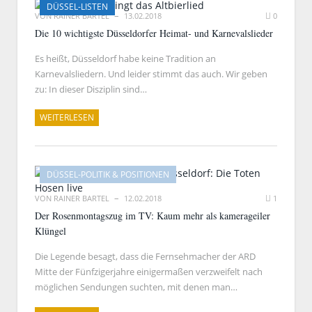
DÜSSEL-LISTEN
VON
RAINER BARTEL
13.02.2018
0
Die 10 wichtigste Düsseldorfer Heimat- und Karnevalslieder
Es heißt, Düsseldorf habe keine Tradition an
Karnevalsliedern. Und leider stimmt das auch. Wir geben
zu: In dieser Disziplin sind…
WEITERLESEN
DÜSSEL-POLITIK & POSITIONEN
VON
RAINER BARTEL
12.02.2018
1
Der Rosenmontagszug im TV: Kaum mehr als kamerageiler
Klüngel
Die Legende besagt, dass die Fernsehmacher der ARD
Mitte der Fünfzigerjahre einigermaßen verzweifelt nach
möglichen Sendungen suchten, mit denen man…