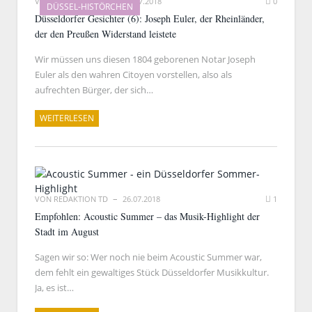
VON
RAINER BARTEL
27.07.2018
0
DÜSSEL-HISTÖRCHEN
Düsseldorfer Gesichter (6): Joseph Euler, der Rheinländer,
der den Preußen Widerstand leistete
Wir müssen uns diesen 1804 geborenen Notar Joseph
Euler als den wahren Citoyen vorstellen, also als
aufrechten Bürger, der sich…
WEITERLESEN
VON
REDAKTION TD
26.07.2018
1
Empfohlen: Acoustic Summer – das Musik-Highlight der
Stadt im August
Sagen wir so: Wer noch nie beim Acoustic Summer war,
dem fehlt ein gewaltiges Stück Düsseldorfer Musikkultur.
Ja, es ist…