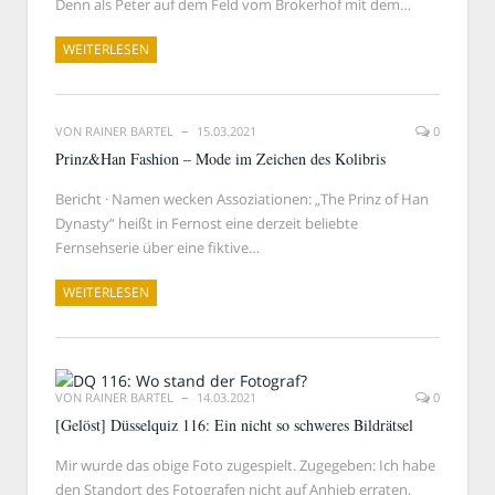
Denn als Peter auf dem Feld vom Brokerhof mit dem…
WEITERLESEN
VON
RAINER BARTEL
15.03.2021
0
Prinz&Han Fashion – Mode im Zeichen des Kolibris
Bericht · Namen wecken Assoziationen: „The Prinz of Han
Dynasty“ heißt in Fernost eine derzeit beliebte
Fernsehserie über eine fiktive…
WEITERLESEN
VON
RAINER BARTEL
14.03.2021
0
[Gelöst] Düsselquiz 116: Ein nicht so schweres Bildrätsel
Mir wurde das obige Foto zugespielt. Zugegeben: Ich habe
den Standort des Fotografen nicht auf Anhieb erraten,