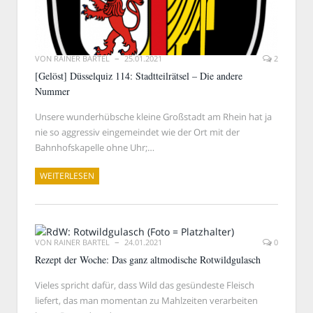
VON
RAINER BARTEL
25.01.2021
2
[Gelöst] Düsselquiz 114: Stadtteilrätsel – Die andere
Nummer
Unsere wunderhübsche kleine Großstadt am Rhein hat ja
nie so aggressiv eingemeindet wie der Ort mit der
Bahnhofskapelle ohne Uhr;…
WEITERLESEN
VON
RAINER BARTEL
24.01.2021
0
Rezept der Woche: Das ganz altmodische Rotwildgulasch
Vieles spricht dafür, dass Wild das gesündeste Fleisch
liefert, das man momentan zu Mahlzeiten verarbeiten