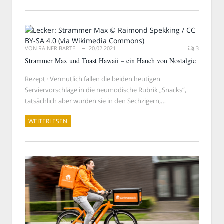
VON
RAINER BARTEL
20.02.2021
3
Strammer Max und Toast Hawaii – ein Hauch von Nostalgie
Rezept · Vermutlich fallen die beiden heutigen
Serviervorschläge in die neumodische Rubrik „Snacks“,
tatsächlich aber wurden sie in den Sechzigern,…
WEITERLESEN