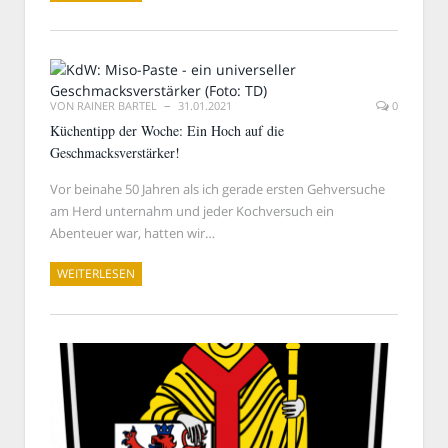
VON
RAINER BARTEL
31.01.2021
0
Küchentipp der Woche: Ein Hoch auf die
Geschmacksverstärker!
Vor beinahe 50 Jahren als ich gerade ersten Gehversuche
am Herd unternahm und jeder Kochversuch ein
Abenteuer war, hatten wir…
WEITERLESEN