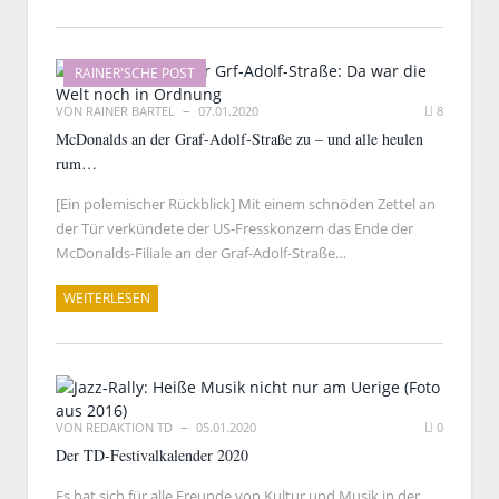
RAINER'SCHE POST
VON
RAINER BARTEL
07.01.2020
8
McDonalds an der Graf-Adolf-Straße zu – und alle heulen
rum…
[Ein polemischer Rückblick] Mit einem schnöden Zettel an
der Tür verkündete der US-Fresskonzern das Ende der
McDonalds-Filiale an der Graf-Adolf-Straße…
WEITERLESEN
VON
REDAKTION TD
05.01.2020
0
Der TD-Festivalkalender 2020
Es hat sich für alle Freunde von Kultur und Musik in der