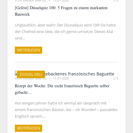
VON
RAINER BARTEL
13.01.2020
0
[Gelöst] Düsselquiz 100: 5 Fragen zu einem markanten
Bauwerk
Unglaublich, aber wahr: Der Düsselquiz wird 100! Da hatte
der Chefred eine Idee, die ich gerne umsetze. Dieses Mal
sind…
WEITERLESEN
DÜSSEL-DELI
VON
RAINER BARTEL
11.01.2020
5
Rezept der Woche: Die escht französisch Baguette selber
gebackt…
Vor einigen Jahren hatte ich einmal ein Gespräch mit
einem französischen Bäcker, der – oh Wunder! – passables
Englisch sprach.…
WEITERLESEN