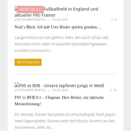
NICK'S BLICK
VON
RAINER BARTEL
15.06.2020
3
Nick’s Blick: Ich hab Uwe Rösler spielen gesehen…
Lange nichts von mir gehört, folks. Bin auch schon seit
Monaten nicht mehr in beautiful Düsseldorf gewesen,
sondern zuhause in…
WEITERLESEN
VON
RAINER BARTEL
14.06.2020
16
F95 vs BVB 0:1 – Chapeau, Herr Rösler, ein taktische
Meisterleistung!
82. Minute, Steven Skrzybski im Umschaltspiel, läuft gegen
zwei Gegenspieler, Steven setzt sich durch, kommt an den
Sechzehner, zieht ab,…