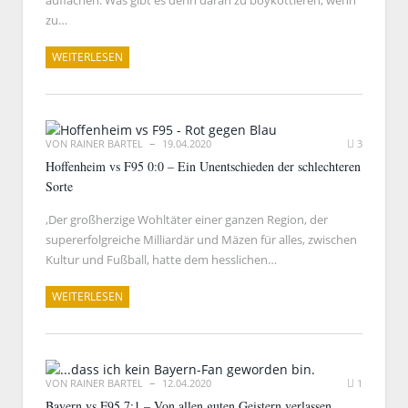
auflachen: Was gibt es denn daran zu boykottieren, wenn
zu…
WEITERLESEN
VON
RAINER BARTEL
19.04.2020
3
Hoffenheim vs F95 0:0 – Ein Unentschieden der schlechteren
Sorte
,Der großherzige Wohltäter einer ganzen Region, der
supererfolgreiche Milliardär und Mäzen für alles, zwischen
Kultur und Fußball, hatte dem hesslichen…
WEITERLESEN
VON
RAINER BARTEL
12.04.2020
1
Bayern vs F95 7:1 – Von allen guten Geistern verlassen