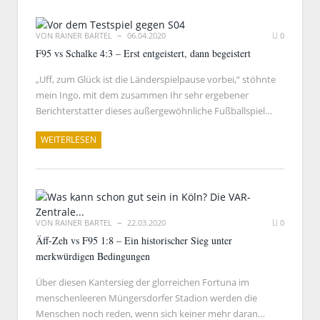
VON
RAINER BARTEL
06.04.2020
0
F95 vs Schalke 4:3 – Erst entgeistert, dann begeistert
„Uff, zum Glück ist die Länderspielpause vorbei,“ stöhnte
mein Ingo, mit dem zusammen Ihr sehr ergebener
Berichterstatter dieses außergewöhnliche Fußballspiel…
WEITERLESEN
VON
RAINER BARTEL
22.03.2020
0
Äff-Zeh vs F95 1:8 – Ein historischer Sieg unter
merkwürdigen Bedingungen
Über diesen Kantersieg der glorreichen Fortuna im
menschenleeren Müngersdorfer Stadion werden die
Menschen noch reden, wenn sich keiner mehr daran…